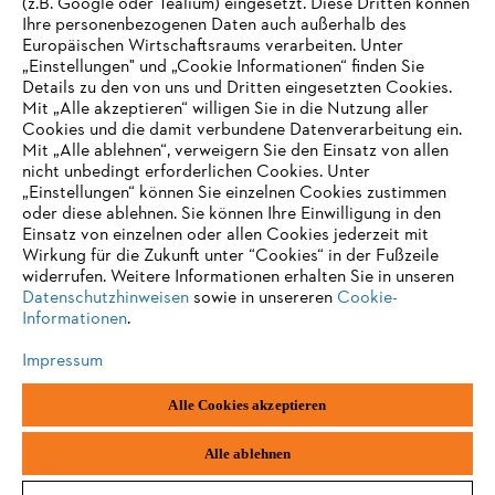
(z.B. Google oder Tealium) eingesetzt. Diese Dritten können
Produkte
Ihre personenbezogenen Daten auch außerhalb des
Kontakt
Europäischen Wirtschaftsraums verarbeiten. Unter
Karriere
Hinweisgebersystem
„Einstellungen" und „Cookie Informationen“ finden Sie
Details zu den von uns und Dritten eingesetzten Cookies.
Mit „Alle akzeptieren“ willigen Sie in die Nutzung aller
Cookies und die damit verbundene Datenverarbeitung ein.
Mit „Alle ablehnen“, verweigern Sie den Einsatz von allen
nicht unbedingt erforderlichen Cookies. Unter
„Einstellungen“ können Sie einzelnen Cookies zustimmen
oder diese ablehnen. Sie können Ihre Einwilligung in den
Einsatz von einzelnen oder allen Cookies jederzeit mit
Wirkung für die Zukunft unter “Cookies“ in der Fußzeile
widerrufen. Weitere Informationen erhalten Sie in unseren
Datenschutzhinweisen
sowie in unsereren
Cookie-
Informationen
.
Impressum
Impressum
Datenschutz
Cookie Informationen
AGB
Alle Cookies akzeptieren
STIHL Kettenwerk GmbH & Co KG, 9500 Wil | STIHL VERTRIEBS AG,
8617 Mönchaltorf
Alle ablehnen