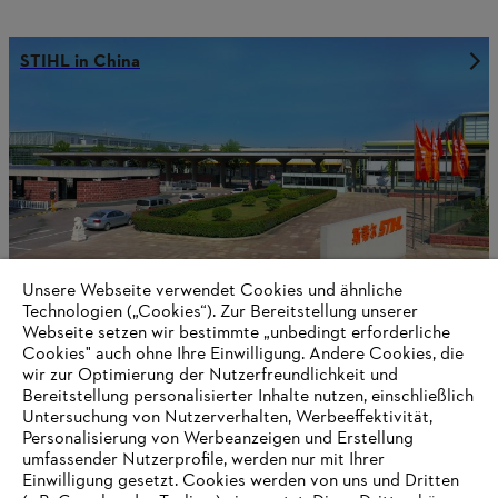
STIHL in China
Unsere Webseite verwendet Cookies und ähnliche
Technologien („Cookies“). Zur Bereitstellung unserer
Webseite setzen wir bestimmte „unbedingt erforderliche
Cookies" auch ohne Ihre Einwilligung. Andere Cookies, die
wir zur Optimierung der Nutzerfreundlichkeit und
STIHL in Deutschland
Bereitstellung personalisierter Inhalte nutzen, einschließlich
Untersuchung von Nutzerverhalten, Werbeeffektivität,
Personalisierung von Werbeanzeigen und Erstellung
umfassender Nutzerprofile, werden nur mit Ihrer
Einwilligung gesetzt. Cookies werden von uns und Dritten
Informationen für Lieferanten