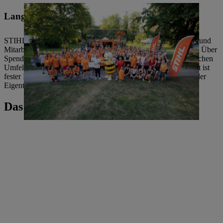
Langfristiges soziales Engagement
STIHL fördert soziales Engagement. Unsere Mitarbeiterinnen und
Mitarbeiter nehmen ehrenamtliche Aufgaben und Ämter wahr. Über
Spenden unterstützen wir Projekte im regionalen und thematischen
Umfeld des Unternehmens. Langfristiges soziales Engagement ist
fester Bestandteil der Firmenpolitik bei STIHL und wird von der
Eigentümerfamilie vorgelebt.
Das könnte Sie auch interessieren