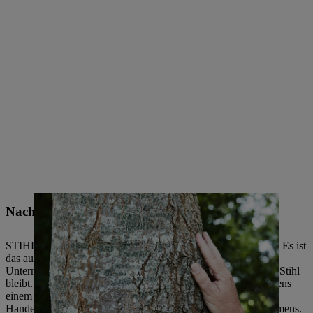
Nachhaltige Führung
STIHL ist ein mittelständisch geprägtes Familienunternehmen. Es ist
das ausdrückliche Ziel der Eigentümerfamilie, dass STIHL ein
Unternehmen der Nachkommen des Firmengründers Andreas Stihl
bleibt. Seit 2002 obliegt die operative Leitung des Unternehmens
einem familienfremden Vorstand. Kontinuität im Denken und
Handeln ist eine maßgebliche Erfolgsgrundlage des Unternehmens.