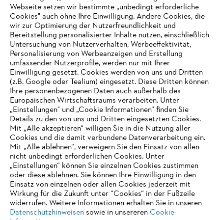
Webseite setzen wir bestimmte „unbedingt erforderliche
Cookies" auch ohne Ihre Einwilligung. Andere Cookies, die
wir zur Optimierung der Nutzerfreundlichkeit und
Über STIHL
Bereitstellung personalisierter Inhalte nutzen, einschließlich
Untersuchung von Nutzerverhalten, Werbeeffektivität,
Personalisierung von Werbeanzeigen und Erstellung
umfassender Nutzerprofile, werden nur mit Ihrer
Einwilligung gesetzt. Cookies werden von uns und Dritten
Informationen für Lieferanten
(z.B. Google oder Tealium) eingesetzt. Diese Dritten können
Produkte
Ihre personenbezogenen Daten auch außerhalb des
Kontakt
Europäischen Wirtschaftsraums verarbeiten. Unter
Karriere
Hinweisgebersystem
„Einstellungen" und „Cookie Informationen“ finden Sie
Details zu den von uns und Dritten eingesetzten Cookies.
Mit „Alle akzeptieren“ willigen Sie in die Nutzung aller
Cookies und die damit verbundene Datenverarbeitung ein.
Mit „Alle ablehnen“, verweigern Sie den Einsatz von allen
nicht unbedingt erforderlichen Cookies. Unter
„Einstellungen“ können Sie einzelnen Cookies zustimmen
oder diese ablehnen. Sie können Ihre Einwilligung in den
Einsatz von einzelnen oder allen Cookies jederzeit mit
Wirkung für die Zukunft unter “Cookies“ in der Fußzeile
widerrufen. Weitere Informationen erhalten Sie in unseren
Datenschutzhinweisen
sowie in unsereren
Cookie-