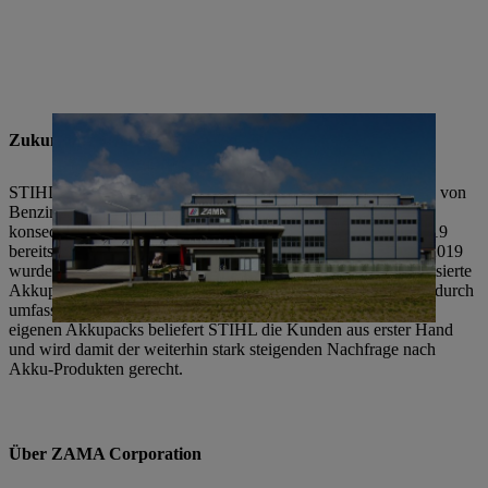
Zukunftssegment Akku
STIHL setzt seit vielen Jahren verstärkt auf einen Portfoliomix von
Benzin- und Akku-Produkten und führt die Akku-Strategie
konsequent fort. Das stark wachsende Akku-Segment trug 2019
bereits rund 15 Prozent zum Umsatz der STIHL Gruppe bei. 2019
wurde am Stammsitz in Waiblingen eine eigene, hochautomatisierte
Akkupack-Fertigung in Betrieb genommen. STIHL konnte dadurch
umfassendes Know-how im Akku-Bereich aufbauen. Mit den
eigenen Akkupacks beliefert STIHL die Kunden aus erster Hand
und wird damit der weiterhin stark steigenden Nachfrage nach
Akku-Produkten gerecht.
Über ZAMA Corporation