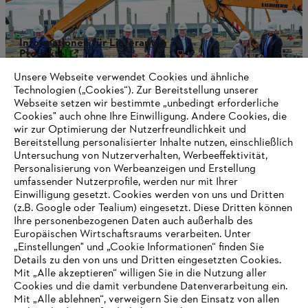
Informationen für Lieferanten
Produkte
Kontakt
Karriere
Unsere Webseite verwendet Cookies und ähnliche
Hinweisgebersystem
Technologien („Cookies“). Zur Bereitstellung unserer
Webseite setzen wir bestimmte „unbedingt erforderliche
Cookies" auch ohne Ihre Einwilligung. Andere Cookies, die
wir zur Optimierung der Nutzerfreundlichkeit und
Bereitstellung personalisierter Inhalte nutzen, einschließlich
Untersuchung von Nutzerverhalten, Werbeeffektivität,
Personalisierung von Werbeanzeigen und Erstellung
umfassender Nutzerprofile, werden nur mit Ihrer
Einwilligung gesetzt. Cookies werden von uns und Dritten
(z.B. Google oder Tealium) eingesetzt. Diese Dritten können
Ihre personenbezogenen Daten auch außerhalb des
Europäischen Wirtschaftsraums verarbeiten. Unter
„Einstellungen" und „Cookie Informationen“ finden Sie
Details zu den von uns und Dritten eingesetzten Cookies.
Mit „Alle akzeptieren“ willigen Sie in die Nutzung aller
Cookies und die damit verbundene Datenverarbeitung ein.
Impressum
Datenschutz
Cookie Informationen
AGB
Mit „Alle ablehnen“, verweigern Sie den Einsatz von allen