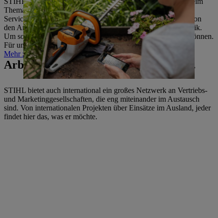
STIHL denkt und handelt nachhaltig – deshalb arbeiten wir beim
Thema Digitalisierung nicht nur an einzelnen Produkten und
Services, sondern auch an internen und externen Prozessen. Von
den Arbeitsmethoden bis zur kompletten Fertigung und Logistik.
Um so die neuen digitalen Möglichkeiten optimal nutzen zu können.
Für uns. Und zum Nutzen unserer Kundinnen und Kunden.
Mehr zu Digitalisierung
Arbeiten über Ländergrenzen hinweg.
STIHL bietet auch international ein großes Netzwerk an Vertriebs-
und Marketinggesellschaften, die eng miteinander im Austausch
sind. Von internationalen Projekten über Einsätze im Ausland, jeder
findet hier das, was er möchte.