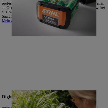
professionellen Anwendungen: STIHL baut sein Produktprogramm
an Geräten mit zukunftsorientierter Akku-Technologie immer weiter
aus. Vom Robotermähsystem iMOW über Heckenschere und
Saughäcksler bis zur elektrisch angetriebenen Motorsäge.
Mehr zu Akku-Technologie
Digitalisierung