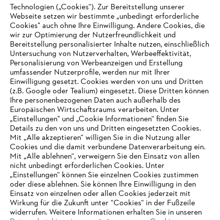
Technologien („Cookies“). Zur Bereitstellung unserer
Webseite setzen wir bestimmte „unbedingt erforderliche
Informationen für Lieferanten
Cookies" auch ohne Ihre Einwilligung. Andere Cookies, die
Produkte
wir zur Optimierung der Nutzerfreundlichkeit und
Kontakt
Karriere
Bereitstellung personalisierter Inhalte nutzen, einschließlich
Hinweisgebersystem
Untersuchung von Nutzerverhalten, Werbeeffektivität,
Personalisierung von Werbeanzeigen und Erstellung
umfassender Nutzerprofile, werden nur mit Ihrer
Einwilligung gesetzt. Cookies werden von uns und Dritten
(z.B. Google oder Tealium) eingesetzt. Diese Dritten können
Ihre personenbezogenen Daten auch außerhalb des
Europäischen Wirtschaftsraums verarbeiten. Unter
„Einstellungen" und „Cookie Informationen“ finden Sie
Details zu den von uns und Dritten eingesetzten Cookies.
Mit „Alle akzeptieren“ willigen Sie in die Nutzung aller
Cookies und die damit verbundene Datenverarbeitung ein.
Mit „Alle ablehnen“, verweigern Sie den Einsatz von allen
nicht unbedingt erforderlichen Cookies. Unter
„Einstellungen“ können Sie einzelnen Cookies zustimmen
oder diese ablehnen. Sie können Ihre Einwilligung in den
Einsatz von einzelnen oder allen Cookies jederzeit mit
Impressum
Datenschutz
Cookie Informationen
AGB
Wirkung für die Zukunft unter “Cookies“ in der Fußzeile
widerrufen. Weitere Informationen erhalten Sie in unseren
STIHL Kettenwerk GmbH & Co KG, 9500 Wil | STIHL VERTRIEBS AG,