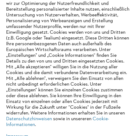
Informationen für Lieferanten
wir zur Optimierung der Nutzerfreundlichkeit und
Produkte
Bereitstellung personalisierter Inhalte nutzen, einschließlich
Kontakt
Untersuchung von Nutzerverhalten, Werbeeffektivität,
Karriere
Personalisierung von Werbeanzeigen und Erstellung
Hinweisgebersystem
umfassender Nutzerprofile, werden nur mit Ihrer
Einwilligung gesetzt. Cookies werden von uns und Dritten
(z.B. Google oder Tealium) eingesetzt. Diese Dritten können
Ihre personenbezogenen Daten auch außerhalb des
Europäischen Wirtschaftsraums verarbeiten. Unter
„Einstellungen" und „Cookie Informationen“ finden Sie
Details zu den von uns und Dritten eingesetzten Cookies.
Mit „Alle akzeptieren“ willigen Sie in die Nutzung aller
Cookies und die damit verbundene Datenverarbeitung ein.
Mit „Alle ablehnen“, verweigern Sie den Einsatz von allen
nicht unbedingt erforderlichen Cookies. Unter
„Einstellungen“ können Sie einzelnen Cookies zustimmen
oder diese ablehnen. Sie können Ihre Einwilligung in den
Einsatz von einzelnen oder allen Cookies jederzeit mit
Wirkung für die Zukunft unter “Cookies“ in der Fußzeile
widerrufen. Weitere Informationen erhalten Sie in unseren
Impressum
Datenschutz
Cookie Informationen
AGB
Datenschutzhinweisen
sowie in unsereren
Cookie-
STIHL Kettenwerk GmbH & Co KG, 9500 Wil | STIHL VERTRIEBS AG,
Informationen
.
8617 Mönchaltorf