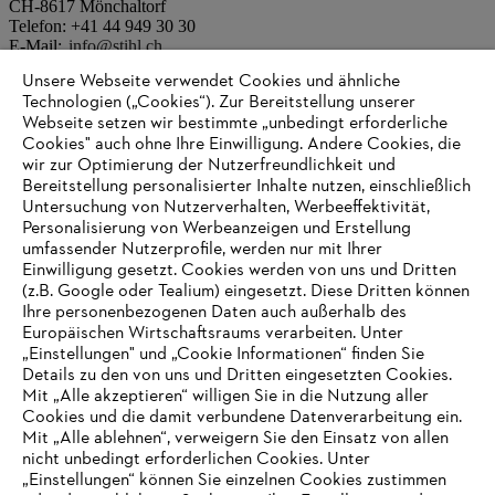
CH-8617 Mönchaltorf
Telefon: +41 44 949 30 30
E-Mail:
info@stihl.ch
Unsere Webseite verwendet Cookies und ähnliche
Technologien („Cookies“). Zur Bereitstellung unserer
Bitte beachten Sie, dass wir keinen Werksverkauf anbieten. Möchten
Webseite setzen wir bestimmte „unbedingt erforderliche
Sie unsere Produkte kaufen, wenden Sie sich bitte an Ihren
Fachhändler in Ihrer Nähe.
Cookies" auch ohne Ihre Einwilligung. Andere Cookies, die
wir zur Optimierung der Nutzerfreundlichkeit und
Fachhändler finden
Bereitstellung personalisierter Inhalte nutzen, einschließlich
Untersuchung von Nutzerverhalten, Werbeeffektivität,
Personalisierung von Werbeanzeigen und Erstellung
umfassender Nutzerprofile, werden nur mit Ihrer
Einwilligung gesetzt. Cookies werden von uns und Dritten
Informationen für Lieferanten
(z.B. Google oder Tealium) eingesetzt. Diese Dritten können
Produkte
Ihre personenbezogenen Daten auch außerhalb des
Kontakt
Europäischen Wirtschaftsraums verarbeiten. Unter
Karriere
Hinweisgebersystem
„Einstellungen" und „Cookie Informationen“ finden Sie
Details zu den von uns und Dritten eingesetzten Cookies.
Mit „Alle akzeptieren“ willigen Sie in die Nutzung aller
Cookies und die damit verbundene Datenverarbeitung ein.
Mit „Alle ablehnen“, verweigern Sie den Einsatz von allen
nicht unbedingt erforderlichen Cookies. Unter
„Einstellungen“ können Sie einzelnen Cookies zustimmen