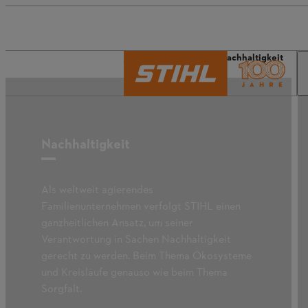
Die Welt von STIHL
Nachhaltigkeit
Nachhaltigkeit
Als weltweit agierendes
Familienunternehmen verfolgt STIHL einen
ganzheitlichen Ansatz, um seiner
Verantwortung in Sachen Nachhaltigkeit
gerecht zu werden. Beim Thema Ökosysteme
und Kreisläufe genauso wie beim Thema
Sorgfalt.