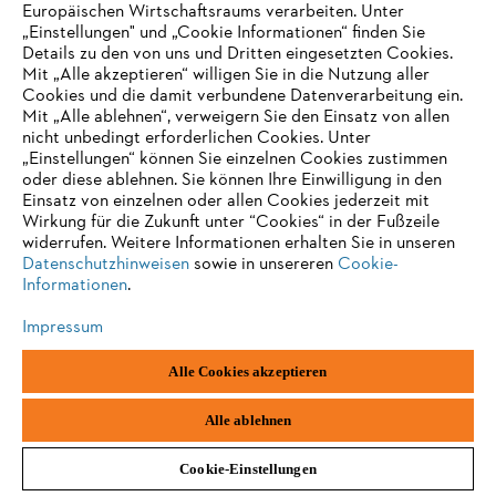
dieser Datenschutzhinweise.
Europäischen Wirtschaftsraums verarbeiten. Unter
„Einstellungen" und „Cookie Informationen“ finden Sie
Details zu den von uns und Dritten eingesetzten Cookies.
Übermittlung Ihrer Daten an Länder außerhalb des EWR und
Mit „Alle akzeptieren“ willigen Sie in die Nutzung aller
der Schweiz
Cookies und die damit verbundene Datenverarbeitung ein.
Mit „Alle ablehnen“, verweigern Sie den Einsatz von allen
nicht unbedingt erforderlichen Cookies. Unter
Im Zusammenhang mit dem Einsatz von Google Analytics werden
„Einstellungen“ können Sie einzelnen Cookies zustimmen
personenbezogene Daten in Länder außerhalb des EWR und der
Schweiz übermittelt. Nähere Informationen hierzu finden Sie unter
oder diese ablehnen. Sie können Ihre Einwilligung in den
Ziff. 8 dieser Datenschutzhinweise.
Einsatz von einzelnen oder allen Cookies jederzeit mit
Wirkung für die Zukunft unter “Cookies“ in der Fußzeile
widerrufen. Weitere Informationen erhalten Sie in unseren
Datenschutzhinweise
Datenschutzhinweisen
sowie in unsereren
Cookie-
Informationen
.
Die Datenschutzhinweise zu Google Analytics Google finden Sie
Impressum
hier:
https://policies.google.com/privacy?hl=de
Alle Cookies akzeptieren
Alle ablehnen
(b) Google reCAPTCHA
Cookie-Einstellungen
Auf unserer Webseite setzen wir reCAPTCHA v2 ein.