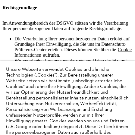
Rechtsgrundlage
Im Anwendungsbereich der DSGVO stützen wir die Verarbeitung
Ihrer personenbezogenen Daten auf folgende Rechtsgrundlage:
Die Verarbeitung Ihrer personenbezogenen Daten erfolgt auf
Grundlage Ihrer Einwilligung, die Sie uns im Datenschutz-
Präferenz-Center erteilen. Dieses können Sie über die
Cookie
Informationen
aufrufen.
Wir verarbeiten Ihre personenbezogenen Daten gestützt auf
Artikel 6 Absatz 1 lit. a) DSGVO.
Unsere Webseite verwendet Cookies und ähnliche
Der Einsatz von Google Analytics erfordert das Setzen eines
Technologien („Cookies“). Zur Bereitstellung unserer
Cookies. Hierfür holen wir Ihre Einwilligung nach Art. 6
Webseite setzen wir bestimmte „unbedingt erforderliche
Absatz 1 lit. a) DSGVO im Datenschutz-Präferenz-Center
Cookies" auch ohne Ihre Einwilligung. Andere Cookies, die
ein. Weitere Informationen zu unseren Cookies finden Sie in
wir zur Optimierung der Nutzerfreundlichkeit und
unseren
Cookie Informationen
.
Bereitstellung personalisierter Inhalte nutzen, einschließlich
Untersuchung von Nutzerverhalten, Werbeeffektivität,
Speicherdauer
Personalisierung von Werbeanzeigen und Erstellung
umfassender Nutzerprofile, werden nur mit Ihrer
Wir verarbeiten Ihre personenbezogenen Daten grundsätzlich nur
Einwilligung gesetzt. Cookies werden von uns und Dritten
solange dies zur Erreichung der genannten Zwecke erforderlich ist.
(z.B. Google oder Tealium) eingesetzt. Diese Dritten können
Weitere Informationen zur Speicherdauer finden Sie unter Ziff. 6
Ihre personenbezogenen Daten auch außerhalb des