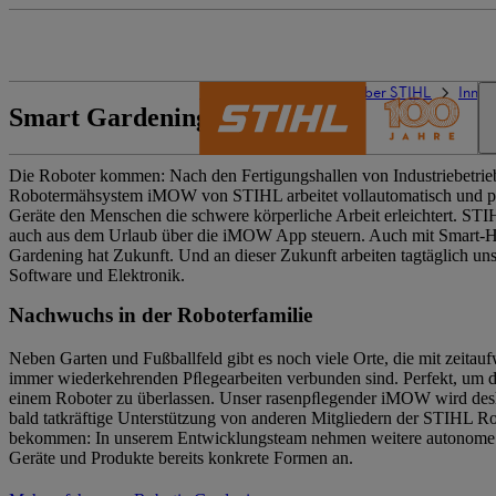
Die Welt von STIHL
Über STIHL
Innov
Smart Gardening
Die Roboter kommen: Nach den Fertigungshallen von Industriebetriebe
Robotermähsystem iMOW von STIHL arbeitet vollautomatisch und pﬂ
Geräte den Menschen die schwere körperliche Arbeit erleichtert. STI
auch aus dem Urlaub über die iMOW App steuern. Auch mit Smart-H
Gardening hat Zukunft. Und an dieser Zukunft arbeiten tagtäglich uns
Software und Elektronik.
Nachwuchs in der Roboterfamilie
Neben Garten und Fußballfeld gibt es noch viele Orte, die mit zeitau
immer wiederkehrenden Pﬂegearbeiten verbunden sind. Perfekt, um d
einem Roboter zu überlassen. Unser rasenpﬂegender iMOW wird desh
bald tatkräftige Unterstützung von anderen Mitgliedern der STIHL Ro
bekommen: In unserem Entwicklungsteam nehmen weitere autonome 
Geräte und Produkte bereits konkrete Formen an.