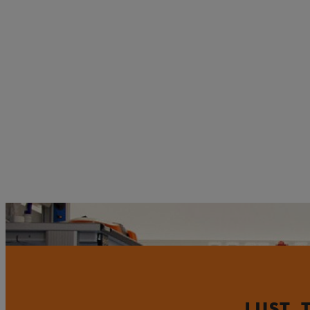
In Prüﬂaboren und bei Outdoor-Erprobungen testen wir die STIHL Rob
LUST, 