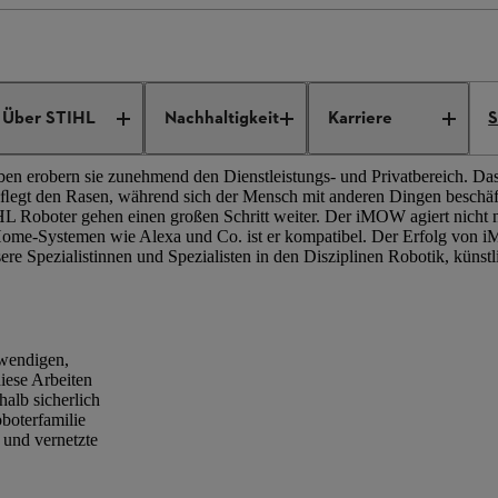
ation
Robotik
Über STIHL
Nachhaltigkeit
Karriere
S
n erobern sie zunehmend den Dienstleistungs- und Privatbereich. Das 
egt den Rasen, während sich der Mensch mit anderen Dingen beschäf
HL Roboter gehen einen großen Schritt weiter. Der iMOW agiert nicht n
ome-Systemen wie Alexa und Co. ist er kompatibel. Der Erfolg von 
ere Spezialistinnen und Spezialisten in den Disziplinen Robotik, künst
fwendigen,
iese Arbeiten
alb sicherlich
boterfamilie
und vernetzte