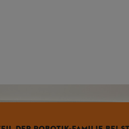
otik-Geräte intensiv, bevor sie die Serienreife erlangen.
TEIL DER ROBOTIK-FAMILIE BEI S