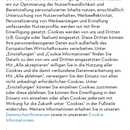
wir zur Optimierung der Nutzerfreundlichkeit und
Bereitstellung personalisierter Inhalte nutzen, einschließlich
Informationen für Lieferanten
Untersuchung von Nutzerverhalten, Werbeeffektivität,
Produkte
Personalisierung von Werbeanzeigen und Erstellung
Kontakt
umfassender Nutzerprofile, werden nur mit Ihrer
Karriere
Hinweisgebersystem
Einwilligung gesetzt. Cookies werden von uns und Dritten
(z.B. Google oder Tealium) eingesetzt. Diese Dritten können
Ihre personenbezogenen Daten auch außerhalb des
Europäischen Wirtschaftsraums verarbeiten. Unter
„Einstellungen" und „Cookie Informationen“ finden Sie
Details zu den von uns und Dritten eingesetzten Cookies.
Mit „Alle akzeptieren“ willigen Sie in die Nutzung aller
Cookies und die damit verbundene Datenverarbeitung ein.
Mit „Alle ablehnen“, verweigern Sie den Einsatz von allen
nicht unbedingt erforderlichen Cookies. Unter
„Einstellungen“ können Sie einzelnen Cookies zustimmen
oder diese ablehnen. Sie können Ihre Einwilligung in den
Einsatz von einzelnen oder allen Cookies jederzeit mit
Wirkung für die Zukunft unter “Cookies“ in der Fußzeile
widerrufen. Weitere Informationen erhalten Sie in unseren
Datenschutzhinweisen
sowie in unsereren
Cookie-
Impressum
Datenschutz
Cookie Informationen
AGB
Informationen
.
STIHL Kettenwerk GmbH & Co KG, 9500 Wil | STIHL VERTRIEBS AG,