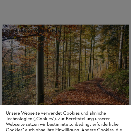
Nachhaltiges Wirtschaften
Unsere Webseite verwendet Cookies und ähnliche
Nachhaltigkeit
Technologien („Cookies“). Zur Bereitstellung unserer
Webseite setzen wir bestimmte „unbedingt erforderliche
Cookies" auch ohne Ihre Einwilligung. Andere Cookies, die