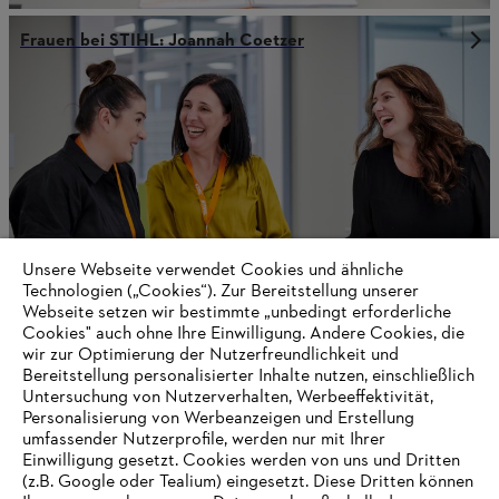
Frauen bei STIHL: Joannah Coetzer
Unsere Webseite verwendet Cookies und ähnliche
Technologien („Cookies“). Zur Bereitstellung unserer
Webseite setzen wir bestimmte „unbedingt erforderliche
Cookies" auch ohne Ihre Einwilligung. Andere Cookies, die
wir zur Optimierung der Nutzerfreundlichkeit und
Macht euch sichtbar
Bereitstellung personalisierter Inhalte nutzen, einschließlich
Untersuchung von Nutzerverhalten, Werbeeffektivität,
Personalisierung von Werbeanzeigen und Erstellung
umfassender Nutzerprofile, werden nur mit Ihrer
Einwilligung gesetzt. Cookies werden von uns und Dritten
Informationen für Lieferanten
(z.B. Google oder Tealium) eingesetzt. Diese Dritten können
Produkte