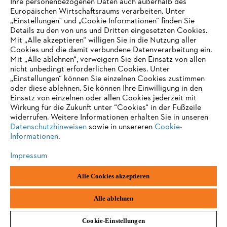
Ihre personenbezogenen Daten auch außerhalb des
Kontakt
Europäischen Wirtschaftsraums verarbeiten. Unter
Karriere
Hinweisgebersystem
„Einstellungen" und „Cookie Informationen“ finden Sie
Details zu den von uns und Dritten eingesetzten Cookies.
Mit „Alle akzeptieren“ willigen Sie in die Nutzung aller
Cookies und die damit verbundene Datenverarbeitung ein.
Mit „Alle ablehnen“, verweigern Sie den Einsatz von allen
nicht unbedingt erforderlichen Cookies. Unter
„Einstellungen“ können Sie einzelnen Cookies zustimmen
oder diese ablehnen. Sie können Ihre Einwilligung in den
Einsatz von einzelnen oder allen Cookies jederzeit mit
Wirkung für die Zukunft unter “Cookies“ in der Fußzeile
widerrufen. Weitere Informationen erhalten Sie in unseren
Datenschutzhinweisen
sowie in unsereren
Cookie-
Informationen
.
Impressum
Impressum
Datenschutz
Cookie Informationen
AGB
Alle Cookies akzeptieren
STIHL Kettenwerk GmbH & Co KG, 9500 Wil | STIHL VERTRIEBS AG,
8617 Mönchaltorf
Alle ablehnen
Cookie-Einstellungen