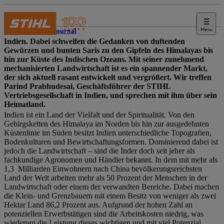
Menu
STIHL Journal
Indien. Dabei schweifen die Gedanken von duftenden
Gewürzen und bunten Saris zu den Gipfeln des Himalayas bis
hin zur Küste des Indischen Ozeans. Mit seiner zunehmend
mechanisierten Landwirtschaft ist es ein spannender Markt,
der sich aktuell rasant entwickelt und vergrößert. Wir treffen
Parind Prabhudesai, Geschäftsführer der STIHL
Vertriebsgesellschaft in Indien, und sprechen mit ihm über sein
Heimatland.
Indien ist ein Land der Vielfalt und der Spiritualität. Von den
Gebirgsketten des Himalaya im Norden bis hin zur ausgedehnten
Küstenlinie im Süden besitzt Indien unterschiedliche Topografien,
Bodenkulturen und Bewirtschaftungsformen. Dominierend dabei ist
jedoch die Landwirtschaft – sind die Inder doch seit jeher als
fachkundige Agronomen und Händler bekannt. In dem mit mehr als
1,3 Milliarden Einwohnern nach China bevölkerungsreichsten
Land der Welt arbeiten mehr als 50 Prozent der Menschen in der
Landwirtschaft oder einem der verwandten Bereiche. Dabei machen
die Klein- und Grenzbauern mit einem Besitz von weniger als zwei
Hektar Land 86,2 Prozent aus. Aufgrund der hohen Zahl an
potenziellen Erwerbstätigen sind die Arbeitskosten niedrig, was
wiederum die Leistung dieses wichtigen und mit viel Potenzial