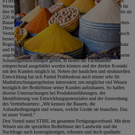
STIHL Indien selbst ist seit 2006 in Pune ansässig. Die Stadt im
Westen, keine 150 Kilometer von Mumbai entfernt, ist bekannt für
ihre Bildungseinrichtungen sowie IT-Parks und ist Sitz von mehr als
220 deutschen Unternehmen. 2019 begannen in Pune die
Bauarbeiten, um in ein neues hochmodernes Gebäude umzuziehen.
Diese Investition soll dazu beitragen, die landeweiten
Vertriebspartner und Fachhändler zu schulen und die Kunden noch
besser und noch gezielter zu erreichen. Hinzu kommen drei
Regionalbüros und zusätzliche Lagerkapazitäten in Delhi, Kolkata
und Bengaluru, damit die STIHL Produkte im ganzen Land
angeboten werden können. Darüber hinaus wird es angeschlossene
Schulungseinrichtungen geben, in denen die Fachhändler
entsprechend ausgebildet werden können und der direkte Kontakt
mit den Kunden möglich ist. Neben der baulichen und strukturellen
Entwicklung hat sich Parind Prabhudesai auch immer sehr für
Marktforschungsergebnisse interessiert, um möglichst viel Wissen
bezüglich der Bedürfnisse seiner Kunden aufzubauen. So halfen
diverse Untersuchungen bei Produkteinführungen, der
Identifizierung von Entwicklungspotenzialen und der Ausweitung
des Vertriebsnetzes: „Wir kennen die Bauern, die
Anbaubedingungen und wissen, welche Geräte sie brauchen. Das
ist unser Vorteil.“
Den Vorteil nutzt STIHL im gesamten Fertigungsverbund. Mit dem
Wissen um die speziellen Bedürfnisse der Landwirte und die
Nachfrage nach kostengünstigen, robusten und doch qualitativ