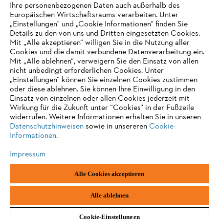
Ihre personenbezogenen Daten auch außerhalb des
Europäischen Wirtschaftsraums verarbeiten. Unter
„Einstellungen" und „Cookie Informationen“ finden Sie
Impressum
Datenschutz
Cookie Informationen
AGB
Details zu den von uns und Dritten eingesetzten Cookies.
Mit „Alle akzeptieren“ willigen Sie in die Nutzung aller
STIHL Kettenwerk GmbH & Co KG, 9500 Wil | STIHL VERTRIEBS AG,
Cookies und die damit verbundene Datenverarbeitung ein.
8617 Mönchaltorf
Mit „Alle ablehnen“, verweigern Sie den Einsatz von allen
nicht unbedingt erforderlichen Cookies. Unter
„Einstellungen“ können Sie einzelnen Cookies zustimmen
oder diese ablehnen. Sie können Ihre Einwilligung in den
Einsatz von einzelnen oder allen Cookies jederzeit mit
Wirkung für die Zukunft unter “Cookies“ in der Fußzeile
widerrufen. Weitere Informationen erhalten Sie in unseren
Datenschutzhinweisen
sowie in unsereren
Cookie-
Informationen
.
Impressum
Alle Cookies akzeptieren
Alle ablehnen
Cookie-Einstellungen