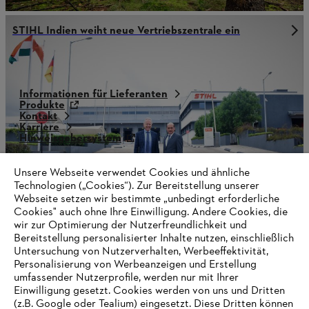
STIHL Indien weiht neue Vertriebszentrale ein
Informationen für Lieferanten
Produkte
Kontakt
Karriere
Hinweisgebersystem
Unsere Webseite verwendet Cookies und ähnliche
Technologien („Cookies“). Zur Bereitstellung unserer
Webseite setzen wir bestimmte „unbedingt erforderliche
Cookies" auch ohne Ihre Einwilligung. Andere Cookies, die
wir zur Optimierung der Nutzerfreundlichkeit und
Bereitstellung personalisierter Inhalte nutzen, einschließlich
Untersuchung von Nutzerverhalten, Werbeeffektivität,
Personalisierung von Werbeanzeigen und Erstellung
umfassender Nutzerprofile, werden nur mit Ihrer
Einwilligung gesetzt. Cookies werden von uns und Dritten
(z.B. Google oder Tealium) eingesetzt. Diese Dritten können