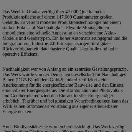
Das Werk in Oradea verfügt über 47.000 Quadratmeter
Produktionsfläche auf einem 147.000 Quadratmeter großen
Gelände. Es vereint moderne Produktionstechnologie mit einem
starken Fokus auf Nachhaltigkeit. Flexible Montagelinien
ermöglichen eine schnelle Anpassung an verschiedene Akku-
Modelle und Gerätetypen. Ein hoher Automatisierungsgrad und die
Integration von Industrie-4.0-Prinzipien sorgen für digitale
Rückverfolgbarkeit, datenbasierte Qualitätskontrolle und hohe
operative Effizienz.
Nachhaltigkeit war von Anfang an ein zentrales Gestaltungsprinzip.
Das Werk wurde von der Deutschen Gesellschaft für Nachhaltiges
Bauen (DGNB) mit dem Gold-Standard zertifiziert - eine
Anerkennung für die energieeffiziente Bauweise und den Einsatz
erneuerbarer Energiesysteme. Die Kombination aus Photovoltaik
und Geothermie reduziert den Einsatz fossiler Energieträger
erheblich. Tagsüber und bei günstigen Wetterbedingungen kann das
Werk seinen Strombedarf vollständig aus eigener erneuerbarer
Energie decken.
Auch Biodiversitätsziele wurden berücksichtigt: Das Werk verfügt
über begrünte Dächer, mehr als 250 neu gepflanzte Bäume und die