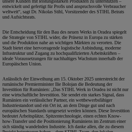
unsere Kunden mit leistungsstarken Produkten zu unterstützen –
entwickelt und gefertigt für Profis und anspruchsvolle Verbraucher
weltweit“, sagt Dr. Nikolas Stihl, Vorsitzender des STIHL Beirats
und Aufsichtsrats.
Die Entscheidung für den Bau des neuen Werks in Oradea spiegelt
die Strategie von STIHL wider, die Präsenz in Europa zu stärken
und die Produktion nahe an wichtigen Märkten zu verorten. Die
Stadt bietet eine hervorragende logistische Anbindung, moderne
Infrastruktur und Zugang zu hochqualifizierten Arbeitskräften –
ideale Voraussetzungen für nachhaltiges Wachstum innerhalb der
Europäischen Union.
Anlässlich der Einweihung am 15. Oktober 2025 unterstreicht der
rumänische Premierminister Ilie Bolojan die Bedeutung der
Investition für Rumänien: „Das STIHL Werk in Oradea ist nicht nur
eine wirtschaftliche Investition. Sie sendet ein starkes Signal, dass
Rumänien ein verlässlicher Partner, ein wettbewerbsfähiger
Industriestandort und ein Ort ist, an dem Dinge gut und nach
europäischen Standards umgesetzt werden können. Diese Investition
bedeutet Arbeitsplätze, Spitzentechnologie, einen echten Know-
how-Transfer und die Positionierung Rumäniens im Zentrum einer
sich ständig wandelnden Industrie. Ich danke allen, die zu diesem
Projekt beigetragen haben – dem STIHL Team, den lokalen