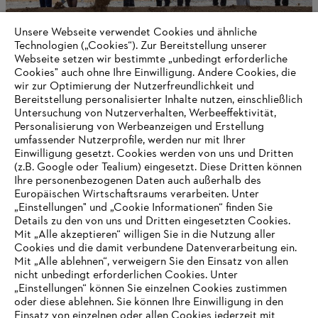
Unsere Webseite verwendet Cookies und ähnliche
Technologien („Cookies“). Zur Bereitstellung unserer
Webseite setzen wir bestimmte „unbedingt erforderliche
Cookies" auch ohne Ihre Einwilligung. Andere Cookies, die
wir zur Optimierung der Nutzerfreundlichkeit und
STIHL zieht positive Jahresbilanz 2024
Bereitstellung personalisierter Inhalte nutzen, einschließlich
Untersuchung von Nutzerverhalten, Werbeeffektivität,
Personalisierung von Werbeanzeigen und Erstellung
umfassender Nutzerprofile, werden nur mit Ihrer
Einwilligung gesetzt. Cookies werden von uns und Dritten
Informationen für Lieferanten
(z.B. Google oder Tealium) eingesetzt. Diese Dritten können
Produkte
Ihre personenbezogenen Daten auch außerhalb des
Kontakt
Europäischen Wirtschaftsraums verarbeiten. Unter
Karriere
Hinweisgebersystem
„Einstellungen" und „Cookie Informationen“ finden Sie
Details zu den von uns und Dritten eingesetzten Cookies.
Mit „Alle akzeptieren“ willigen Sie in die Nutzung aller
Cookies und die damit verbundene Datenverarbeitung ein.
Mit „Alle ablehnen“, verweigern Sie den Einsatz von allen
nicht unbedingt erforderlichen Cookies. Unter
„Einstellungen“ können Sie einzelnen Cookies zustimmen
oder diese ablehnen. Sie können Ihre Einwilligung in den
Einsatz von einzelnen oder allen Cookies jederzeit mit