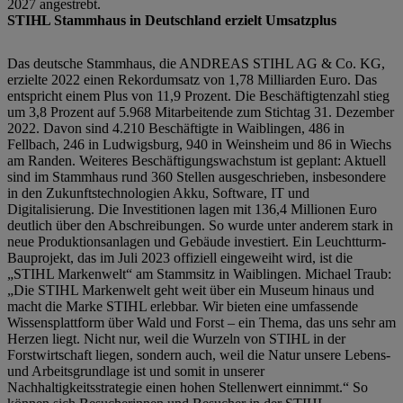
2027 angestrebt.
STIHL Stammhaus in Deutschland erzielt Umsatzplus
Das deutsche Stammhaus, die ANDREAS STIHL AG & Co. KG,
erzielte 2022 einen Rekordumsatz von 1,78 Milliarden Euro. Das
entspricht einem Plus von 11,9 Prozent. Die Beschäftigtenzahl stieg
um 3,8 Prozent auf 5.968 Mitarbeitende zum Stichtag 31. Dezember
2022. Davon sind 4.210 Beschäftigte in Waiblingen, 486 in
Fellbach, 246 in Ludwigsburg, 940 in Weinsheim und 86 in Wiechs
am Randen. Weiteres Beschäftigungswachstum ist geplant: Aktuell
sind im Stammhaus rund 360 Stellen ausgeschrieben, insbesondere
in den Zukunftstechnologien Akku, Software, IT und
Digitalisierung. Die Investitionen lagen mit 136,4 Millionen Euro
deutlich über den Abschreibungen. So wurde unter anderem stark in
neue Produktionsanlagen und Gebäude investiert. Ein Leuchtturm-
Bauprojekt, das im Juli 2023 offiziell eingeweiht wird, ist die
„STIHL Markenwelt“ am Stammsitz in Waiblingen. Michael Traub:
„Die STIHL Markenwelt geht weit über ein Museum hinaus und
macht die Marke STIHL erlebbar. Wir bieten eine umfassende
Wissensplattform über Wald und Forst – ein Thema, das uns sehr am
Herzen liegt. Nicht nur, weil die Wurzeln von STIHL in der
Forstwirtschaft liegen, sondern auch, weil die Natur unsere Lebens-
und Arbeitsgrundlage ist und somit in unserer
Nachhaltigkeitsstrategie einen hohen Stellenwert einnimmt.“ So