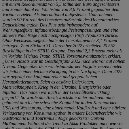
mit einem Rekordumsatz von 5,5 Milliarden Euro abgeschlossen
und konnte damit ein Wachstum von 8,6 Prozent gegenüber dem
Vorjahr erzielen. Als international aufgestelltes Unternehmen
wurden 90 Prozent des Umsatzes außerhalb des Heimatmarktes
Deutschland erzielt. Das Plus geht insbesondere auf
Währungseffekte, infla­tionsbedingte Preisanpassungen und eine
stärkere Nachfrage nach hochpreisigen Profi-Produkten zurück.
Ohne Wechselkurseffekte hätte der Umsatzzuwachs 3,1 Prozent
betragen. Zum Stichtag 31. Dezember 2022 arbeiteten 20.552
Beschäftigte in der STIHL Gruppe. Das sind 2,3 Prozent mehr als
im Vorjahr. Michael Traub, STIHL Vorstandsvorsitzender, erklärt:
„Unser Absatz war im Geschäftsjahr 2022 nach wie vor auf hohem
Niveau. Gegenüber dem wachstumsstarken Vorjahr verzeichneten
wir jedoch einen leichten Rückgang in der Nachfrage. Denn 2022
war geprägt von konjunkturellen und geopolitischen
Herausforderungen. Seien es gestörte Lieferketten,
Materialknappheit, Krieg in der Ukraine, Energiekrise oder
Inflation. Das haben wir auch in der Geschäftsentwicklung
gespürt.“ So wurde das Absatzwachstum unter anderem auch
gebremst durch eine schwache Konjunktur in den Kernmärkten
USA und Westeuropa, eine abnehmende Kaufkraft und eine stärkere
Verlagerung von Konsumausgaben in andere Lebensbereiche wie
Gastronomie und Tourismus infolge gelockerter Corona-
Maßnahmen. Während der Trend zu Akku-Produkten nach wie vor
anhält, verzeichnet die STIHL Gruppe einen leichten Rückgang im