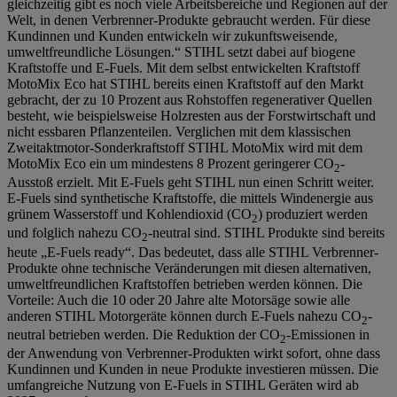
gleichzeitig gibt es noch viele Arbeitsbereiche und Regionen auf der
Welt, in denen Verbrenner-Produkte gebraucht werden. Für diese
Kundinnen und Kunden entwickeln wir zukunftsweisende,
umweltfreundliche Lösungen.“ STIHL setzt dabei auf biogene
Kraftstoffe und E-Fuels. Mit dem selbst entwickelten Kraftstoff
MotoMix Eco hat STIHL bereits einen Kraftstoff auf den Markt
gebracht, der zu 10 Prozent aus Rohstoffen regenerativer Quellen
besteht, wie beispielsweise Holzresten aus der Forstwirtschaft und
nicht essbaren Pflanzenteilen. Verglichen mit dem klassischen
Zweitaktmotor-Sonderkraftstoff STIHL MotoMix wird mit dem
MotoMix Eco ein um mindestens 8 Prozent geringerer CO
-
2
Ausstoß erzielt. Mit E-Fuels geht STIHL nun einen Schritt weiter.
E-Fuels sind synthetische Kraftstoffe, die mittels Windenergie aus
grünem Wasserstoff und Kohlendioxid (CO
) produziert werden
2
und folglich nahezu CO
-neutral sind. STIHL Produkte sind bereits
2
heute „E-Fuels ready“. Das bedeutet, dass alle STIHL Verbrenner-
Produkte ohne technische Veränderungen mit diesen alternativen,
umweltfreundlichen Kraftstoffen betrieben werden können. Die
Vorteile: Auch die 10 oder 20 Jahre alte Motorsäge sowie alle
anderen STIHL Motorgeräte können durch E-Fuels nahezu CO
-
2
neutral betrieben werden. Die Reduktion der CO
-Emissionen in
2
der Anwendung von Verbrenner-Produkten wirkt sofort, ohne dass
Kundinnen und Kunden in neue Produkte investieren müssen. Die
umfangreiche Nutzung von E-Fuels in STIHL Geräten wird ab