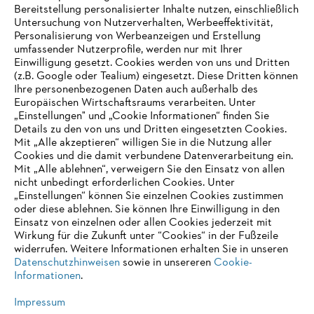
Karriere
Bereitstellung personalisierter Inhalte nutzen, einschließlich
Hinweisgebersystem
Untersuchung von Nutzerverhalten, Werbeeffektivität,
Personalisierung von Werbeanzeigen und Erstellung
umfassender Nutzerprofile, werden nur mit Ihrer
Einwilligung gesetzt. Cookies werden von uns und Dritten
(z.B. Google oder Tealium) eingesetzt. Diese Dritten können
Ihre personenbezogenen Daten auch außerhalb des
Europäischen Wirtschaftsraums verarbeiten. Unter
„Einstellungen" und „Cookie Informationen“ finden Sie
Details zu den von uns und Dritten eingesetzten Cookies.
Mit „Alle akzeptieren“ willigen Sie in die Nutzung aller
Cookies und die damit verbundene Datenverarbeitung ein.
Mit „Alle ablehnen“, verweigern Sie den Einsatz von allen
nicht unbedingt erforderlichen Cookies. Unter
„Einstellungen“ können Sie einzelnen Cookies zustimmen
oder diese ablehnen. Sie können Ihre Einwilligung in den
Einsatz von einzelnen oder allen Cookies jederzeit mit
Impressum
Datenschutz
Cookie Informationen
AGB
Wirkung für die Zukunft unter “Cookies“ in der Fußzeile
STIHL Kettenwerk GmbH & Co KG, 9500 Wil | STIHL VERTRIEBS AG,
widerrufen. Weitere Informationen erhalten Sie in unseren
8617 Mönchaltorf
Datenschutzhinweisen
sowie in unsereren
Cookie-
Informationen
.
Impressum