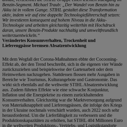
Benzin-Segment. Michael Traub: „Der Wandel von Benzin hin zu
Akku ist in vollem Gange. STIHL gestaltet diese Transformation
aktiv, indem wir auf eine doppelte Technologieführerschaft setzen:
Wir investieren konsequent auf hohem Niveau in die Akku-
Technologie und arbeiten gleichzeitig weiterhin mit Hochdruck
daran, unsere Benzin-Produkte nachhaltig und umweltfreundlich
weiterzuentwickeln.“
Verändertes Konsumverhalten, Trockenheit und
Lieferengpässe bremsen Absatzentwicklung
Mit dem Wegfall der Corona-Maßnahmen ebbte der Cocooning-
Effekt ab, der den Trend beschreibt, sich in die eigenen vier Wände
zurückzuziehen und beispielsweise der Gartenarbeit oder dem
Heimwerken nachzugehen. Stattdessen flossen mehr Ausgaben in
Bereiche wie Tourismus, Kulturangebote und Gastronomie. Das
wirkt sich ebenfalls auf die weltweite STIHL Absatzentwicklung
aus. Zudem führten Effekte wie eine schwache Konjunktur,
Inflation und die Energiekrise zu einem zurückhaltenden
Konsumverhalten. Gleichzeitig war die Marktversorgung aufgrund
von Materialknappheit und Lieferengpässen, die infolge des Kriegs
in der Ukraine nochmals verschärft wurden, auch 2022 noch sehr
herausfordernd. Um die Lieferfähigkeit zu verbessern und die
Produktionskapazitäten zu erhöhen, hat STIHL 404 Millionen Euro
in die weltweiten Produktions-, Vertriebs- und Logistikstandorte