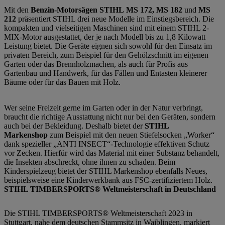
Mit den
Benzin-Motorsägen STIHL
MS 172, MS 182
und
MS
212
präsentiert STIHL drei neue Modelle im Einstiegsbereich. Die
kompakten und vielseitigen Maschinen sind mit einem STIHL 2-
MIX-Motor ausgestattet, der je nach Modell bis zu 1,8 Kilowatt
Leistung bietet. Die Geräte eignen sich sowohl für den Einsatz im
privaten Bereich, zum Beispiel für den Gehölzschnitt im eigenen
Garten oder das Brennholzmachen, als auch für Profis aus
Gartenbau und Handwerk, für das Fällen und Entasten kleinerer
Bäume oder für das Bauen mit Holz.
Wer seine Freizeit gerne im Garten oder in der Natur verbringt,
braucht die richtige Ausstattung nicht nur bei den Geräten, sondern
auch bei der Bekleidung. Deshalb bietet der
STIHL
Marken­shop
zum Beispiel mit den neuen Stiefelsocken „Worker“
dank spezieller „ANTI INSECT“-Technologie effektiven Schutz
vor Zecken. Hierfür wird das Material mit einer Substanz behandelt,
die Insekten abschreckt, ohne ihnen zu schaden. Beim
Kinderspielzeug bietet der STIHL Markenshop ebenfalls Neues,
beispielsweise eine Kinderwerkbank aus FSC-zertifiziertem Holz.
STIHL TIMBERSPORTS® Weltmeisterschaft in Deutschland
Die STIHL TIMBERSPORTS® Weltmeisterschaft 2023 in
Stuttgart, nahe dem deutschen Stammsitz in Waiblingen, markiert