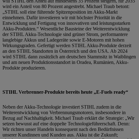
will STIHL den Anteil auf mindestens 35 Prozent steigern, für 2035
wird ein Anteil von 80 Prozent angestrebt. Michael Traub betont:
„STIHL soll eine führende Spitzenposition im Akku-Markt
einnehmen. Dafür investieren wir mit höchster Priorität in die
Entwicklung und Fertigung von innovativen und leistungsstarken
Akku-Produkten.“ Wesentliche Bausteine der Weiterentwicklung
der STIHL Akku-Technologie sind grüner Strom, performantere
langlebige Akkus und Ladegeräte sowie E-Motoren mit hohen
Wirkungsgraden. Gefertigt werden STIHL Akku-Produkte derzeit
an den STIHL Standorten in Österreich und den USA. Ab 2024
wird STIHL dann zusätzlich am deutschen Stammsitz in Waiblingen
und am neuen Produktionsstandort in Oradea, Rumänien, Akku-
Produkte produzieren.
STIHL Verbrenner-Produkte bereits heute „E-Fuels ready“
Neben der Akku-Technologie investiert STIHL zudem in die
Weiterentwicklung von Verbrennungsmotoren, insbesondere in
Bezug auf Nachhaltigkeit. Michael Traub erklärt die Strategie: „Wir
setzen bewusst auf eine doppelte Technologieführerschaft. Denn:
Wir richten unser Handeln konsequent nach den Bedürfnissen
unserer Kundinnen und Kunden aus. Akku ist die Zukunft;