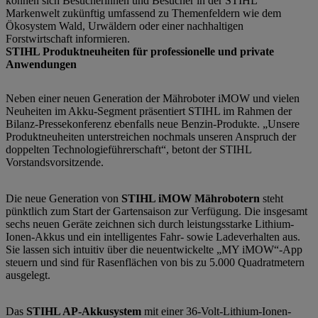
können sich Besucherinnen und Besucher in der STIHL
Markenwelt zukünftig umfassend zu Themenfeldern wie dem
Ökosystem Wald, Urwäldern oder einer nachhaltigen
Forstwirtschaft informieren.
STIHL Produktneuheiten für professionelle und private
Anwendungen
Neben einer neuen Generation der Mähroboter iMOW und vielen
Neuheiten im Akku-Segment präsentiert STIHL im Rahmen der
Bilanz-Pressekonferenz ebenfalls neue Benzin-Produkte. „Unsere
Produktneuheiten unterstreichen nochmals unseren Anspruch der
doppelten Technologieführerschaft“, betont der STIHL
Vorstandsvorsitzende.
Die neue Generation von
STIHL iMOW Mährobotern
steht
pünktlich zum Start der Gartensaison zur Verfügung. Die insgesamt
sechs neuen Geräte zeichnen sich durch leistungsstarke Lithium-
Ionen-Akkus und ein intelligentes Fahr- sowie Ladeverhalten aus.
Sie lassen sich intuitiv über die neuentwickelte „MY iMOW“-App
steuern und sind für Rasenflächen von bis zu 5.000 Quadratmetern
ausgelegt.
Das
STIHL AP-Akkusystem
mit einer 36-Volt-Lithium-Ionen-