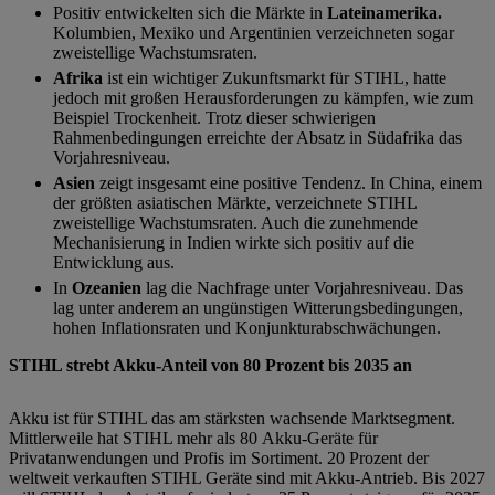
Positiv entwickelten sich die Märkte in
Lateinamerika.
Kolumbien, Mexiko und Argentinien verzeichneten sogar
zweistellige Wachstumsraten.
Afrika
ist ein wichtiger Zukunftsmarkt für STIHL, hatte
jedoch mit großen Herausforderungen zu kämpfen, wie zum
Beispiel Trockenheit. Trotz dieser schwierigen
Rahmenbedingungen erreichte der Absatz in Südafrika das
Vorjahresniveau.
Asien
zeigt insgesamt eine positive Tendenz. In China, einem
der größten asiatischen Märkte, verzeichnete STIHL
zweistellige Wachstumsraten. Auch die zunehmende
Mechanisierung in Indien wirkte sich positiv auf die
Entwicklung aus.
In
Ozeanien
lag die Nachfrage unter Vorjahresniveau. Das
lag unter anderem an ungünstigen Witterungsbedingungen,
hohen Inflationsraten und Konjunkturabschwächungen.
STIHL strebt Akku-Anteil von 80 Prozent bis 2035 an
Akku ist für STIHL das am stärksten wachsende Marktsegment.
Mittlerweile hat STIHL mehr als 80 Akku-Geräte für
Privatanwendungen und Profis im Sortiment. 20 Prozent der
weltweit verkauften STIHL Geräte sind mit Akku-Antrieb. Bis 2027