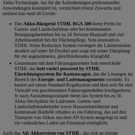
Akku-Technologie, das für die Anforderungen professioneller
Anwendungen konzipiert ist, verzeichnet erneut Zuwachs und
umfasst nun rund 40 Geräte:
Das
Akku-Blasgerät STIHL BGA 300
bietet Profis im
Garten- und Landschaftsbau oder bei kommunalen
Reinigungsbetrieben bis zu 26 Newton Blaskraft und viel
Arbeitskomfort bei der Flächenpflege. Sein innovatives
STIHL Noise Reduction System verringert die Lärmemission
deutlich auf unter 94 Dezibel und sorgt mit seiner Dämpfung
für ein angenehmeres, gleichbleibendes Klangbild.
Gemeinsam mit dem Fahrzeugausrüster bott entwickelte
STIHL das
bott vario3 powered by STIHL
Einrichtungssystem für Kastenwagen
, das die Lösungen im
Bereich des
Energie- und Lademanagements
verstärkt. Es
basiert auf einem Standard-Regalsystem und lässt sich für eine
Vielzahl von geschlossenen Fahrzeugmodellen konfigurieren.
Je nach Ausstattungsvariante bietet das System bis zu 56
Akku-Steckplätze im Laderaum. Garten- und
Landschaftsbaubetriebe sowie Hausmeisterdienste und
kommunale Bauhöfe erhalten so ein Fahrzeug, das auf den
Transport von Akkus aus dem AP-System ausgelegt ist und
ein verlässliches Laden am Einsatzort ermöglicht.
Auch das
AK-Akkusystem von STIHL
, das sich an private