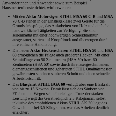
Anwenderinnen und Anwender sowie zum Beispiel
Hausmeisterdienste richtet, wird erweitert:
Mit den
Akku-Motorsägen STIHL MSA 60 C-B
und
MSA
70 C-B
stehen in der Einstiegsklasse zwei Geräte für die
Grundstückspflege, das Aufarbeiten von Holz und einfache
handwerkliche Tätigkeiten zur Verfügung. Sie sind
serienmäßig mit einer hochwertigen Schneidgarnitur
ausgestattet, starten auf Knopfdruck und überzeugen durch
ihre einfache Handhabung.
Die neuen
Akku-Heckenscheren STIHL HSA 50
und
HSA
60
ermöglichen die Pflege auch größerer Hecken. Mit einer
Schnittlänge von 50 Zentimetern (HSA 50) bzw. 60
Zentimetern (HSA 60) sowie durch ihre lasergeschnittenen,
diamantgeschliffenen und gehärteten STIHL Qualitätsmesser
gewährleisten sie einen sauberen Schnitt und einen schnellen
Arbeitsfortschritt.
Das
Blasgerät STIHL BGA 60
verfügt über eine Blaskraft
von bis zu 15 Newton. Damit lässt sich das Säubern von
Flächen und Wegen schnell erledigen. Trotz der starken
Leistung wiegt das Gerät lediglich 2,3 Kilogramm, selbst
inklusive des empfohlenen Akkus STIHL AK 30 liegt das
Gewicht nur bei 3,5 Kilogramm, was das Arbeiten deutlich
erleichtert.