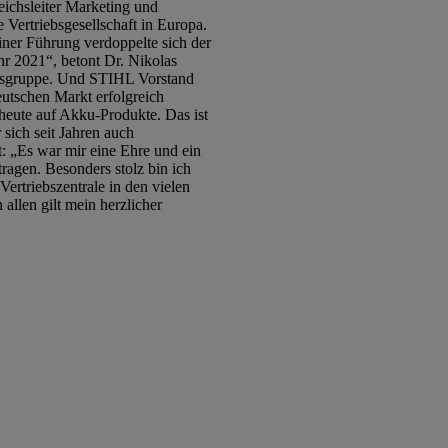
reichsleiter Marketing und
Vertriebsgesellschaft in Europa.
iner Führung verdoppelte sich der
hr 2021“, betont Dr. Nikolas
ensgruppe. Und STIHL Vorstand
eutschen Markt erfolgreich
 heute auf Akku-Produkte. Das ist
sich seit Jahren auch
: „Es war mir eine Ehre und ein
agen. Besonders stolz bin ich
ertriebszentrale in den vielen
allen gilt mein herzlicher