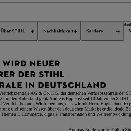
pple wird neuer Geschäftsführer der STIHL Vertriebszentrale in Deutsc
Über STIHL
Nachhaltigkeit
Karriere
S
 WIRD NEUER
ER DER STIHL
RALE IN DEUTSCHLAND
Vertriebszentrale AG & Co. KG, der deutschen Vertriebszentrale der
022 in den Ruhestand geht. Andreas Epple ist seit 10 Jahren bei STIHL 
Vertrieb, betont: „Wir freuen uns, dass wir mit Herrn Epple einen Exp
hrung und seinem Wissen über den deutschen Markt ist er die ideale Be
en Themen E-Commerce, digitale Transformation und Weiterentwicklung
Andreas Epple wurde 1968 in Stutt