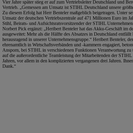
Vier Jahre später stieg er auf zum Vertriebsleiter Deutschland und Be
Vertrieb. „Gemessen am Umsatz ist STIHL Deutschland unsere größte 
Zu diesem Erfolg hat Herr Benteler maßgeblich beigetragen. Unter se
Umsatz der deutschen Vertriebszentrale auf 471 Millionen Euro im Ja
Stihl, Beirats- und Aufsichtsratsvorsitzender der STIHL Unternehm
Norbert Pick ergänzt: „Heribert Benteler hat das Akku-Geschäft im d
ausgeweitet: Mehr als die Hälfte des Absatzes in Deutschland entfällt
herausragend in unserer Unternehmensgruppe.“ Heribert Benteler, der 
ehrenamtlich in Wirtschaftsverbänden und -kammern engagiert, betont
Ansporn, bei STIHL in verschiedenen Funktionen Verantwortung zu tr
auf die außerordentliche Teamleistung der Mitarbeitenden der STIHL V
Jahren, vor allem in den komplizierten vergangenen drei Jahren. Ihnen 
Dank.“