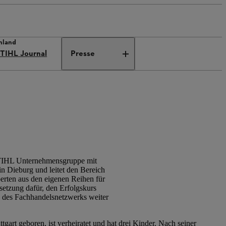
hland
TIHL Journal
Presse
 STIHL Unternehmensgruppe mit
in Dieburg und leitet den Bereich
erten aus den eigenen Reihen für
setzung dafür, den Erfolgskurs
 des Fachhandelsnetzwerks weiter
gart geboren, ist verheiratet und hat drei Kinder. Nach seiner