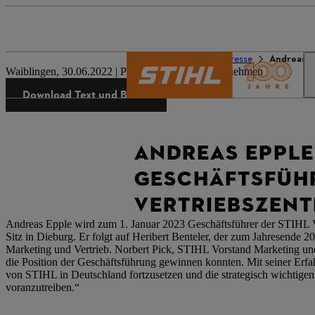
Die Welt von STIHL
Presse
Andreas E
Waiblingen, 30.06.2022 | Presseinformation Unternehmen
Download Text und Bilder
ANDREAS EPPLE
GESCHÄFTSFÜHR
VERTRIEBSZENT
Andreas Epple wird zum 1. Januar 2023 Geschäftsführer der STIHL 
Sitz in Dieburg. Er folgt auf Heribert Benteler, der zum Jahresende 2
Marketing und Vertrieb. Norbert Pick, STIHL Vorstand Marketing und 
die Position der Geschäftsführung gewinnen konnten. Mit seiner Erfa
von STIHL in Deutschland fortzusetzen und die strategisch wichtig
voranzutreiben.“