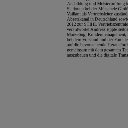
Ausbildung und Meisterprüfung im
Stationen bei der Mütschele Gmb
Vaillant als Vertriebsleiter zust
Absatzkanal in Deutschland sowie 
2012 zur STIHL Vertriebszentrale
verantwortet Andreas Epple seitde
Marketing, Kundenmanagement, P
bei dem Vorstand und der Familie 
auf die bevorstehende Herausford
gemeinsam mit dem gesamten Team
auszubauen und die digitale Tran