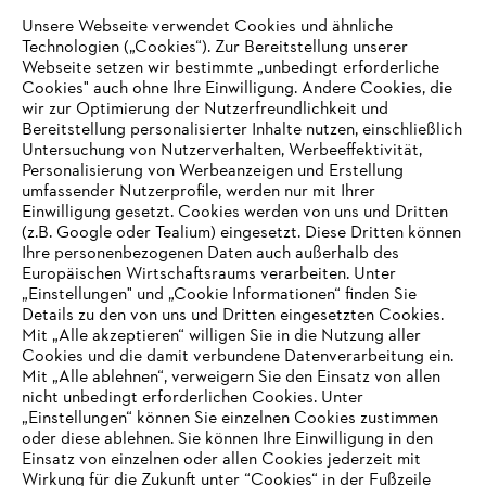
Unsere Webseite verwendet Cookies und ähnliche
Technologien („Cookies“). Zur Bereitstellung unserer
Webseite setzen wir bestimmte „unbedingt erforderliche
Cookies" auch ohne Ihre Einwilligung. Andere Cookies, die
wir zur Optimierung der Nutzerfreundlichkeit und
STIHL in Deutschland
Bereitstellung personalisierter Inhalte nutzen, einschließlich
Untersuchung von Nutzerverhalten, Werbeeffektivität,
Personalisierung von Werbeanzeigen und Erstellung
umfassender Nutzerprofile, werden nur mit Ihrer
Einwilligung gesetzt. Cookies werden von uns und Dritten
Informationen für Lieferanten
(z.B. Google oder Tealium) eingesetzt. Diese Dritten können
Produkte
Ihre personenbezogenen Daten auch außerhalb des
Kontakt
Europäischen Wirtschaftsraums verarbeiten. Unter
Karriere
Hinweisgebersystem
„Einstellungen" und „Cookie Informationen“ finden Sie
Details zu den von uns und Dritten eingesetzten Cookies.
Mit „Alle akzeptieren“ willigen Sie in die Nutzung aller
Cookies und die damit verbundene Datenverarbeitung ein.
Mit „Alle ablehnen“, verweigern Sie den Einsatz von allen
nicht unbedingt erforderlichen Cookies. Unter
„Einstellungen“ können Sie einzelnen Cookies zustimmen
oder diese ablehnen. Sie können Ihre Einwilligung in den
Einsatz von einzelnen oder allen Cookies jederzeit mit
Wirkung für die Zukunft unter “Cookies“ in der Fußzeile