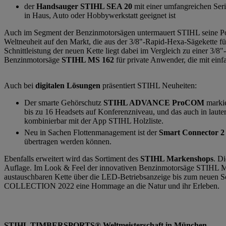
der
Handsauger STIHL SEA 20
mit einer umfangreichen Seri
in Haus, Auto oder Hobbywerkstatt geeignet ist
Auch im Segment der Benzinmotorsägen untermauert STIHL seine Pos
Weltneuheit auf den Markt, die aus der 3/8"-Rapid-Hexa-Sägekette für
Schnittleistung der neuen Kette liegt dabei im Vergleich zu einer 3/
Benzinmotorsäge
STIHL MS 162
für private Anwender, die mit einf
Auch bei
digitalen Lösungen
präsentiert STIHL Neuheiten:
Der smarte Gehörschutz
STIHL ADVANCE ProCOM
markie
bis zu 16 Headsets auf Konferenzniveau, und das auch in laut
kombinierbar mit der App STIHL Holzliste.
Neu in Sachen Flottenmanagement ist der
Smart Connector 2
übertragen werden können.
Ebenfalls erweitert wird das Sortiment des
STIHL Markenshops
. D
Auflage. Im Look & Feel der innovativen Benzinmotorsäge STIHL MS 5
austauschbaren Kette über die LED-Betriebsanzeige bis zum neuen S
COLLECTION 2022 eine Hommage an die Natur und ihr Erleben.
STIHL TIMBERSPORTS® Weltmeisterschaft in München