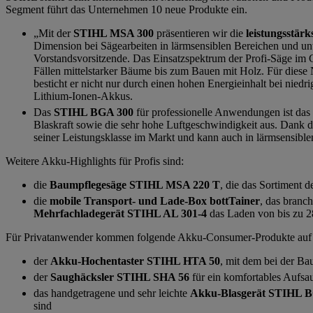
Segment führt das Unternehmen 10 neue Produkte ein.
„Mit der
STIHL MSA 300
präsentieren wir die
leistungsstär
Dimension bei Sägearbeiten in lärmsensiblen Bereichen und unt
Vorstandsvorsitzende. Das Einsatzspektrum der Profi-Säge im
Fällen mittelstarker Bäume bis zum Bauen mit Holz. Für diese
besticht er nicht nur durch einen hohen Energieinhalt bei nie
Lithium-Ionen-Akkus.
Das
STIHL BGA 300
für professionelle Anwendungen ist das
Blaskraft sowie die sehr hohe Luftgeschwindigkeit aus. Dank 
seiner Leistungsklasse im Markt und kann auch in lärmsensibl
Weitere Akku-Highlights für Profis sind:
die
Baumpflegesäge STIHL MSA 220 T
, die das Sortiment 
die
mobile Transport- und Lade-Box bottTainer
, das branc
Mehrfachladegerät STIHL AL 301-4
das Laden von bis zu 2
Für Privatanwender kommen folgende Akku-Consumer-Produkte auf
der
Akku-Hochentaster STIHL HTA 50
, mit dem bei der Ba
der
Saughäcksler STIHL SHA 56
für ein komfortables Aufsa
das handgetragene und sehr leichte
Akku-Blasgerät STIHL 
sind