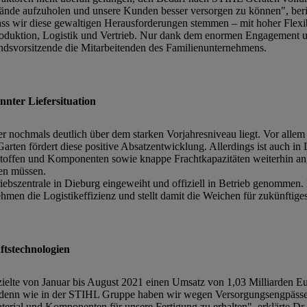
ände aufzuholen und unsere Kunden besser versorgen zu können", beri
dass wir diese gewaltigen Herausforderungen stemmen – mit hoher Flexib
roduktion, Logistik und Vertrieb. Nur dank dem enormen Engagement un
ndsvorsitzende die Mitarbeitenden des Familienunternehmens.
nter Liefersituation
r nochmals deutlich über dem starken Vorjahresniveau liegt. Vor alle
rten fördert diese positive Absatzentwicklung. Allerdings ist auch in 
stoffen und Komponenten sowie knappe Frachtkapazitäten weiterhin an
ten müssen.
ebszentrale in Dieburg eingeweiht und offiziell in Betrieb genommen. 
hmen die Logistikeffizienz und stellt damit die Weichen für zukünfti
tstechnologien
 von Januar bis August 2021 einen Umsatz von 1,03 Milliarden Euro
en, denn wie in der STIHL Gruppe haben wir wegen Versorgungsengpäss
rial und Komponenten für unsere Fertigung zu erhalten", erklärte Dr