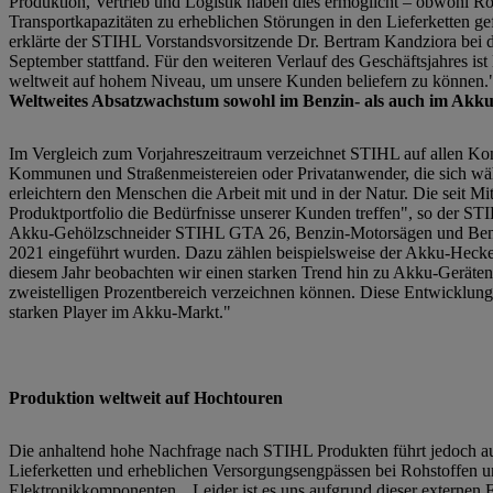
Produktion, Vertrieb und Logistik haben dies ermöglicht – obwohl Ro
Transportkapazitäten zu erheblichen Störungen in den Lieferketten 
erklärte der STIHL Vorstandsvorsitzende Dr. Bertram Kandziora bei
September stattfand. Für den weiteren Verlauf des Geschäftsjahres is
weltweit auf hohem Niveau, um unsere Kunden beliefern zu können.
Weltweites Absatzwachstum sowohl im Benzin- als auch im Akk
Im Vergleich zum Vorjahreszeitraum verzeichnet STIHL auf allen Kon
Kommunen und Straßenmeistereien oder Privatanwender, die sich wä
erleichtern den Menschen die Arbeit mit und in der Natur. Die seit Mi
Produktportfolio die Bedürfnisse unserer Kunden treffen", so der 
Akku-Gehölzschneider STIHL GTA 26, Benzin-Motorsägen und Benzin
2021 eingeführt wurden. Dazu zählen beispielsweise der Akku-He
diesem Jahr beobachten wir einen starken Trend hin zu Akku-Geräten.
zweistelligen Prozentbereich verzeichnen können. Diese Entwicklung
starken Player im Akku-Markt."
Produktion weltweit auf Hochtouren
Die anhaltend hohe Nachfrage nach STIHL Produkten führt jedoch au
Lieferketten und erheblichen Versorgungsengpässen bei Rohstoffen un
Elektronikkomponenten. „Leider ist es uns aufgrund dieser externen F