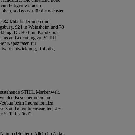
eim fertigen wir auch
 oben, sodass wir für die nächsten
.684 Mitarbeiterinnen und
wigsburg, 924 in Weinsheim und 78
cklung. Dr. Bertram Kandziora:
ür uns an Bedeutung zu. STIHL
erer Kapazitäten für
oftwareentwicklung, Robotik,
 entstehende STIHL Markenwelt.
owie den Besucherinnen und
Neubau beim Internationalen
s und allen Interessierten, die
ke STIHL stärkt".
Natur erleichtern. Allein im Akku-