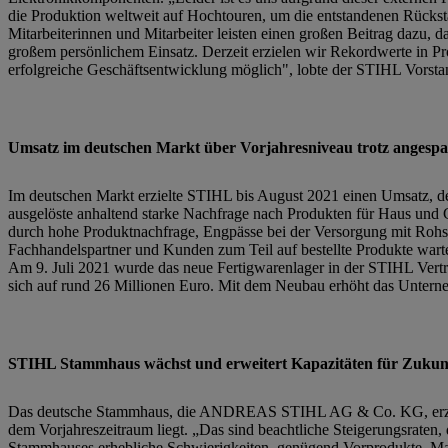
die Produktion weltweit auf Hochtouren, um die entstandenen Rückst
Mitarbeiterinnen und Mitarbeiter leisten einen großen Beitrag dazu, 
großem persönlichem Einsatz. Derzeit erzielen wir Rekordwerte in P
erfolgreiche Geschäftsentwicklung möglich", lobte der STIHL Vorsta
Umsatz im deutschen Markt über Vorjahresniveau trotz angespan
Im deutschen Markt erzielte STIHL bis August 2021 einen Umsatz, de
ausgelöste anhaltend starke Nachfrage nach Produkten für Haus und Ga
durch hohe Produktnachfrage, Engpässe bei der Versorgung mit Roh
Fachhandelspartner und Kunden zum Teil auf bestellte Produkte war
Am 9. Juli 2021 wurde das neue Fertigwarenlager in der STIHL Vertri
sich auf rund 26 Millionen Euro. Mit dem Neubau erhöht das Unterne
STIHL Stammhaus wächst und erweitert Kapazitäten für Zukunf
Das deutsche Stammhaus, die ANDREAS STIHL AG & Co. KG, erzielte
dem Vorjahreszeitraum liegt. „Das sind beachtliche Steigerungsrat
Stammhauses erhebliche Schwierigkeiten, genügend Vorprodukte, Mate