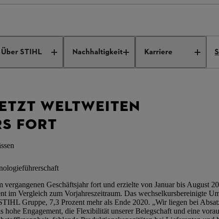
ppe setzt weltweiten Wachstumskurs fort
Über STIHL
Nachhaltigkeit
Karriere
S
SETZT WELTWEITEN
S FORT
ässen
ologieführerschaft
vergangenen Geschäftsjahr fort und erzielte von Januar bis August 2
nt im Vergleich zum Vorjahreszeitraum. Das wechselkursbereinigte Ums
 STIHL Gruppe, 7,3 Prozent mehr als Ende 2020. „Wir liegen bei Absat
s hohe Engagement, die Flexibilität unserer Belegschaft und eine vor