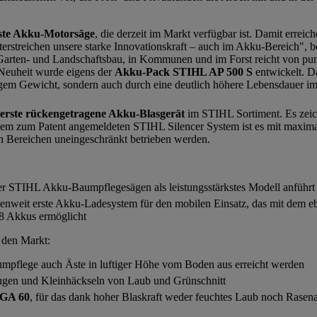
kste Akku-Motorsäge
, die derzeit im Markt verfügbar ist. Damit errei
erstreichen unsere starke Innovationskraft – auch im Akku-Bereich", 
 Garten- und Landschaftsbau, in Kommunen und im Forst reicht von pu
 Neuheit wurde eigens der
Akku-Pack STIHL AP 500 S
entwickelt. D
drigem Gewicht, sondern auch durch eine deutlich höhere Lebensdauer 
erste rückengetragene Akku-Blasgerät
im STIHL Sortiment. Es zeic
dem zum Patent angemeldeten STIHL Silencer System ist es mit maximal
en Bereichen uneingeschränkt betrieben werden.
der STIHL Akku-Baumpflegesägen als leistungsstärkstes Modell anführt
henweit erste Akku-Ladesystem für den mobilen Einsatz, das mit dem e
8 Akkus ermöglicht
 den Markt:
umpflege auch Äste in luftiger Höhe vom Boden aus erreicht werden
ugen und Kleinhäckseln von Laub und Grünschnitt
BGA 60
, für das dank hoher Blaskraft weder feuchtes Laub noch Rasen