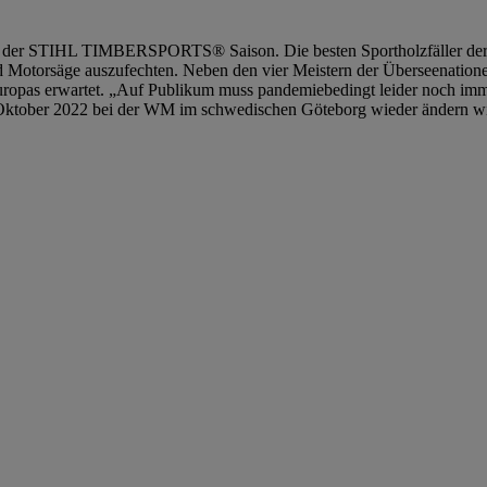
nale der STIHL TIMBERSPORTS® Saison. Die besten Sportholzfäller d
d Motorsäge auszufechten. Neben den vier Meistern der Überseenation
ropas erwartet. „Auf Publikum muss pandemiebedingt leider noch imm
 Oktober 2022 bei der WM im schwedischen Göteborg wieder ändern wi