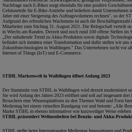
Nachfrage nach E-Bikes sorgt ebenfalls für eine positive Geschäft
Gehäuseteile für E-Bike-Antriebe und beliefern damit Unternehmen in 
Jahre mit einer Steigerung des Auftragsvolumens rechnen", so der S
Aufgrund des erfreulichen Wachstums ist auch die Beschäftigtenzahl
Mitarbeiter zum Stichtag 31. August 2021. Die Belegschaft verteilt s
in Wiechs am Randen. Derzeit sind noch rund 100 offene Stellen im 
„Der anhaltende Trend zu Akku-Produkten sowie digitale Technolog
befindet sich inmitten einer Transformation und dafür stellen wir uns 
Zukunftstechnologien in Waiblingen." Das Unternehmen sucht vor alle
Internet of Things (IoT) und E-Commerce.
STIHL Markenwelt in Waiblingen öffnet Anfang 2023
Der Stammsitz von STIHL in Waiblingen wird derzeit modernisiert u
Sie wird Anfang des Jahres 2023 eröffnet und soll auf insgesamt dr
Besuchern eine Wissensplattform zu den Themen Wald und Forst biete
Medientag bei einem virtuellen Rundgang vor und betonte: „Alle Bere
Marke STIHL in ebenso informativer wie kurzweiliger Weise erleben 
STIHL präsentiert Weltneuheiten bei Benzin- und Akku-Produk
STIHL stellte beim Internationalen Medientag Innovationen und Produk