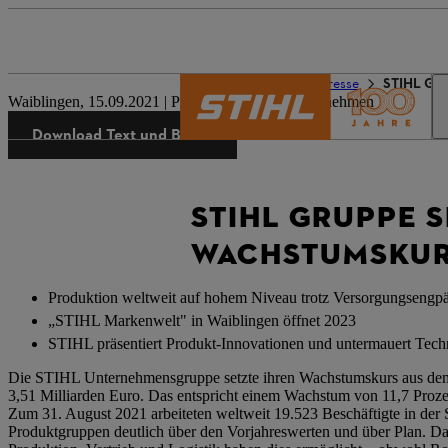
Die Welt von STIHL
Presse
STIHL Gru
Waiblingen, 15.09.2021 | Presseinformation Unternehmen
Download Text und Bilder
STIHL GRUPPE 
WACHSTUMSKUR
Produktion weltweit auf hohem Niveau trotz Versorgungsengp
„STIHL Markenwelt" in Waiblingen öffnet 2023
STIHL präsentiert Produkt-Innovationen und untermauert Techn
Die STIHL Unternehmensgruppe setzte ihren Wachstumskurs aus dem 
3,51 Milliarden Euro. Das entspricht einem Wachstum von 11,7 Proze
Zum 31. August 2021 arbeiteten weltweit 19.523 Beschäftigte in der
Produktgruppen deutlich über den Vorjahreswerten und über Plan. Da