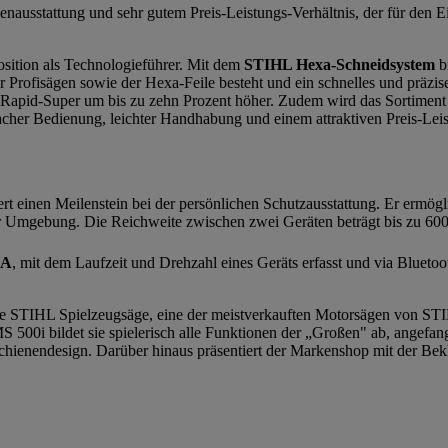
enausstattung und sehr gutem Preis-Leistungs-Verhältnis, der für den
ition als Technologieführer. Mit dem
STIHL Hexa-Schneidsystem
b
 Profisägen sowie der Hexa-Feile besteht und ein schnelles und präzise
8"-Rapid-Super um bis zu zehn Prozent höher. Zudem wird das Sortiment 
acher Bedienung, leichter Handhabung und einem attraktiven Preis-Leis
rt einen Meilenstein bei der persönlichen Schutzausstattung. Er ermögl
er Umgebung. Die Reichweite zwischen zwei Geräten beträgt bis zu 600
 A
, mit dem Laufzeit und Drehzahl eines Geräts erfasst und via Blueto
ie STIHL Spielzeugsäge, eine der meistverkauften Motorsägen von ST
00i bildet sie spielerisch alle Funktionen der „Großen" ab, angefan
chienendesign. Darüber hinaus präsentiert der Markenshop mit der Be