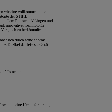
chen wir eine vollkommen neue
betonte der STIHL
nktuellem Entasten, Ablängen und
ank innovativer Technologie
im Vergleich zu herkömmlichen
hnet sich durch seine enorme
 93 Dezibel das leiseste Gerät
benfalls neuen
abschnitte eine Herausforderung