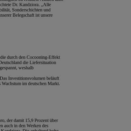
chtete Dr. Kandziora. „Alle
ilität, Sonderschichten und
serer Belegschaft ist unsere
m die durch den Cocooning-Effekt
Deutschland die Liefersituation
gespannt, weshalb
Das Investitionsvolumen beläuft
ges Wachstum im deutschen Markt.
, der damit 15,9 Prozent über
en auch in den Werken des
. Kandziora. Die anhaltend hohe