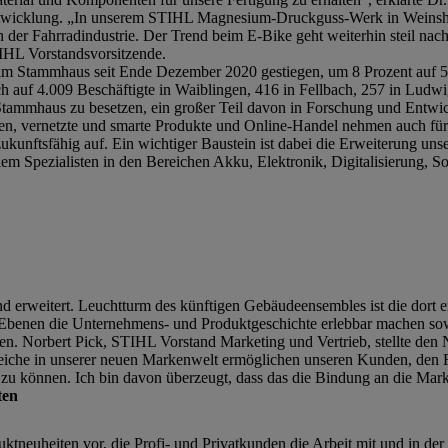
sentwicklung. „In unserem STIHL Magnesium-Druckguss-Werk in Weinsh
der Fahrradindustrie. Der Trend beim E-Bike geht weiterhin steil nach
TIHL Vorstandsvorsitzende.
 im Stammhaus seit Ende Dezember 2020 gestiegen, um 8 Prozent auf 5
ich auf 4.009 Beschäftigte in Waiblingen, 416 in Fellbach, 257 in Lud
Stammhaus zu besetzen, ein großer Teil davon in Forschung und Entwi
ien, vernetzte und smarte Produkte und Online-Handel nehmen auch f
zukunftsfähig auf. Ein wichtiger Baustein ist dabei die Erweiterung uns
m Spezialisten in den Bereichen Akku, Elektronik, Digitalisierung, S
nd erweitert. Leuchtturm des künftigen Gebäudeensembles ist die dort
ei Ebenen die Unternehmens- und Produktgeschichte erlebbar machen s
n. Norbert Pick, STIHL Vorstand Marketing und Vertrieb, stellte den 
iche in unserer neuen Markenwelt ermöglichen unseren Kunden, den Fan
zu können. Ich bin davon überzeugt, dass das die Bindung an die Mar
ten
tneuheiten vor, die Profi- und Privatkunden die Arbeit mit und in der 