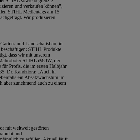
 bei STIHL sowie begrenzte
duzieren und verkaufen können",
nalen STIHL Medientags am 15.
nachgefragt. Wir produzieren
 Garten- und Landschaftsbau, in
 beschäftigen: STIHL Produkte
tigt, dass wir mit unserem
er Mähroboter STIHL iMOW, der
 Profis, die im ersten Halbjahr
5. Dr. Kandziora: „Auch in
 ebenfalls ein Absatzwachstum im
ich aber zunehmend auch zu einem
r mit weltweit gestörten
ranulat und
änglich zu erfüllen. Aktuell läuft