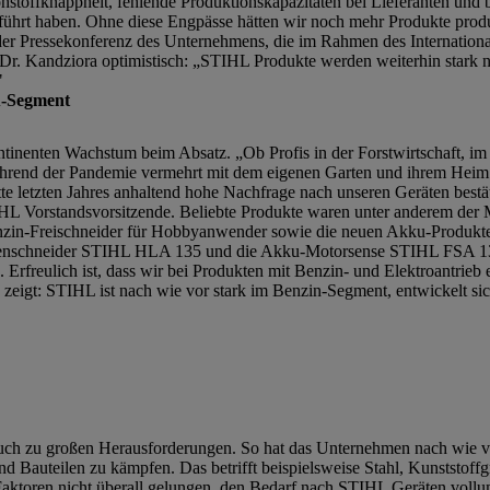
hstoffknappheit, fehlende Produktionskapazitäten bei Lieferanten und
geführt haben. Ohne diese Engpässe hätten wir noch mehr Produkte pro
 der Pressekonferenz des Unternehmens, die im Rahmen des Internatio
t Dr. Kandziora optimistisch: „STIHL Produkte werden weiterhin stark 
"
u-Segment
tinenten Wachstum beim Absatz. „Ob Profis in der Forstwirtschaft, im
hrend der Pandemie vermehrt mit dem eigenen Garten und ihrem Heim
tte letzten Jahres anhaltend hohe Nachfrage nach unseren Geräten bestä
STIHL Vorstandsvorsitzende. Beliebte Produkte waren unter anderem d
-Freischneider für Hobbyanwender sowie die neuen Akku-Produkte für
ckenschneider STIHL HLA 135 und die Akku-Motorsense STIHL FSA 13
 Erfreulich ist, dass wir bei Produkten mit Benzin- und Elektroantrieb
 zeigt: STIHL ist nach wie vor stark im Benzin-Segment, entwickelt s
ch zu großen Herausforderungen. So hat das Unternehmen nach wie vo
d Bauteilen zu kämpfen. Das betrifft beispielsweise Stahl, Kunststoffg
aktoren nicht überall gelungen, den Bedarf nach STIHL Geräten vollumf