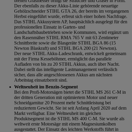
breiten Grasmesser bringt sie Sträucher und Gräser in Form.
Der ebenfalls zu dieser Akku-Linie gehörende neuartige
Gehölzschneider STIHL GTA 26, der bereits im vergangenen
Herbst eingeführt wurde, erfreut sich einer hohen Nachfrage.
Das STIHL Akkusystem AP, hauptsächlich ausgelegt für den
professionellen Einsatz in Garten- und
Landschaftsbaubetrieben sowie Kommunen, wird ergänzt um
den Rasenmäher STIHL RMA 765 V mit 63 Zentimeter
Schnittbreite sowie die Blasgeräte STIHL BGA 86 (15
Newton Blaskraft) und STIHL BGA 200 (21 Newton).
Der neue STIHL Akku-Ladeschrank, entwickelt gemeinsam
mit der Firma Kesseböhmer, ermöglicht das parallele
Aufladen von bis zu 20 STIHL Akkus, auch über Nacht.
Dabei stellt das intelligente Lastmanagement verlässlich
sicher, dass alle angeschlossenen Akkus am nächsten
Arbeitstag einsatzbereit sind.
Weltneuheit im Benzin-Segment
Bei den Profi-Motorsägen bietet die STIHL MS 261 C-M in
der dritten Generation mit optimiertem Motor und neuer
Schneidgarnitur 20 Prozent mehr Schnittleistung bei
reduziertem Gewicht. Sie ist seit Anfang April 2020 auf dem
Markt verfügbar. Eine Weltneuheit im gleichen
Produktsegment ist die STIHL MS 400 C-M. Sie wurde als
weltweit erste Motorsäge mit einem Magnesiumkolben
ausgestattet. Der Einsatz des leichten Werkstoffs führt in