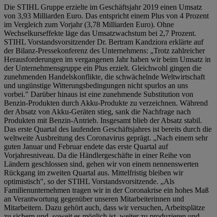
Die STIHL Gruppe erzielte im Geschäftsjahr 2019 einen Umsatz
von 3,93 Milliarden Euro. Das entspricht einem Plus von 4 Prozent
im Vergleich zum Vorjahr (3,78 Milliarden Euro). Ohne
Wechselkurseffekte läge das Umsatzwachstum bei 2,7 Prozent.
STIHL Vorstandsvorsitzender Dr. Bertram Kandziora erklärte auf
der Bilanz-Pressekonferenz des Unternehmens: „Trotz zahlreicher
Herausforderungen im vergangenen Jahr haben wir beim Umsatz in
der Unternehmensgruppe ein Plus erzielt. Gleichwohl gingen die
zunehmenden Handelskonflikte, die schwächelnde Weltwirtschaft
und ungünstige Witterungsbedingungen nicht spurlos an uns
vorbei." Darüber hinaus ist eine zunehmende Substitution von
Benzin-Produkten durch Akku-Produkte zu verzeichnen. Während
der Absatz von Akku-Geräten stieg, sank die Nachfrage nach
Produkten mit Benzin-Antrieb. Insgesamt blieb der Absatz stabil.
Das erste Quartal des laufenden Geschäftsjahres ist bereits durch die
weltweite Ausbreitung des Coronavirus geprägt. „Nach einem sehr
guten Januar und Februar endete das erste Quartal auf
Vorjahresniveau. Da die Händlergeschäfte in einer Reihe von
Ländern geschlossen sind, gehen wir von einem nennenswerten
Rückgang im zweiten Quartal aus. Mittelfristig bleiben wir
optimistisch", so der STIHL Vorstandsvorsitzende. „Als
Familienunternehmen tragen wir in der Coronakrise ein hohes Maß
an Verantwortung gegenüber unseren Mitarbeiterinnen und
Mitarbeitern. Dazu gehört auch, dass wir versuchen, Arbeitsplätze
zu sichern und, soweit es möglich ist, weiter zu produzieren und