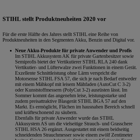
STIHL stellt Produktneuheiten 2020 vor
Für die erste Hälfte des Jahres stellt STIHL eine Reihe von
Produktneuheiten in den Segmenten Akku, Benzin und Digital vor.
Neue Akku-Produkte für private Anwender und Profis
Im STIHL Akkusystem AK für private Gartenbesitzer sowie
Semiprofis bietet der Vertikutierer STIHL RLA 240 dank
Vertikutier- und Lüfterwalze zwei Funktionen in einem Gerät.
Exzellente Schnittleistung ohne Lärm verspricht die
Motorsense STIHL FSA 57, die sich je nach Bedarf entweder
mit einem Mähkopf mit leisem Mähfaden (AutoCut C 3-2)
oder Kunststoffmessern (PolyCut 3-2) ausrüsten lässt. Im
Sommer kommt das angenehm leise, leistungsstarke und
zudem preisattraktive Blasgerät STIHL BGA 57 auf den
Markt. Es ermöglicht, Flächen im hausnahen Bereich schnell
und kräfteschonend zu säubern.
Ebenfalls für private Anwender wurde das STIHL
Akkusystem AS um die vielseitige Strauch- und Grasschere
STIHL HSA 26 ergänzt. Ausgestattet mit einem beidseitig
schneidenden Strauchmesser sowie einem zwölf Zentimeter