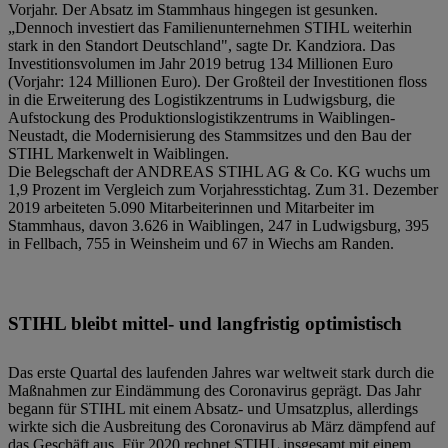
Vorjahr. Der Absatz im Stammhaus hingegen ist gesunken.
„Dennoch investiert das Familienunternehmen STIHL weiterhin
stark in den Standort Deutschland", sagte Dr. Kandziora. Das
Investitionsvolumen im Jahr 2019 betrug 134 Millionen Euro
(Vorjahr: 124 Millionen Euro). Der Großteil der Investitionen floss
in die Erweiterung des Logistikzentrums in Ludwigsburg, die
Aufstockung des Produktionslogistikzentrums in Waiblingen-
Neustadt, die Modernisierung des Stammsitzes und den Bau der
STIHL Markenwelt in Waiblingen.
Die Belegschaft der ANDREAS STIHL AG & Co. KG wuchs um
1,9 Prozent im Vergleich zum Vorjahresstichtag. Zum 31. Dezember
2019 arbeiteten 5.090 Mitarbeiterinnen und Mitarbeiter im
Stammhaus, davon 3.626 in Waiblingen, 247 in Ludwigsburg, 395
in Fellbach, 755 in Weinsheim und 67 in Wiechs am Randen.
STIHL bleibt mittel- und langfristig optimistisch
Das erste Quartal des laufenden Jahres war weltweit stark durch die
Maßnahmen zur Eindämmung des Coronavirus geprägt. Das Jahr
begann für STIHL mit einem Absatz- und Umsatzplus, allerdings
wirkte sich die Ausbreitung des Coronavirus ab März dämpfend auf
das Geschäft aus. Für 2020 rechnet STIHL insgesamt mit einem