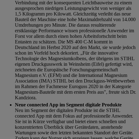
Verbindung mit der konsequenten Leichtbauweise zu einem
ausgesprochen niedrigen Leistungsgewicht von weniger als
1,5 Kilogramm pro Kilowatt. Gleichzeitig verleiht das neue
Bauteil der Maschine eine hohe Maximaldrehzahl von 14.000
Umdrehungen pro Minute. Die daraus resultierende
erstklassige Performance wissen professionelle Anwender im
Forst vor allem durch einen hohen Arbeitsfortschritt beim
Entasten zu schätzen. Die MS 400 C-M kommt in
Deutschland im Herbst 2020 auf den Markt, sie wurde jedoch
schon im Vorfeld hoch dekoriert. „Für die innovative
Technologie des Magnesiumkolbens, der übrigens im STIHL
eigenen Druckgusswerk in Weinsheim (Eifel) gefertigt wird,
zeichneten die Europäische Forschungsgemeinschaft
Magnesium e.V. (EFM) und die International Magnesium
Association (IMA) STIHL bei den Druckguss-Wettbewerben
im Rahmen der Fachmesse Euroguss 2020 in der Kategorie
Magnesium-Bauteile mit dem ersten Preis aus", freute sich Dr.
Kandziora.
Neue connected App im Segment digitale Produkte
Neu im Segment der digitalen Produkte ist die STIHL
connected App mit dem Fokus auf professionelle Anwender.
Sie ist in Kürze verfügbar und bietet einen schnellen und
konzentrierten Überblick über Gerätedaten, anstehende
Wartungen sowie den letzten bekannten Standort der Geräte.
Zudem kann der Nutzer sich anzeigen lassen, welche Geräte