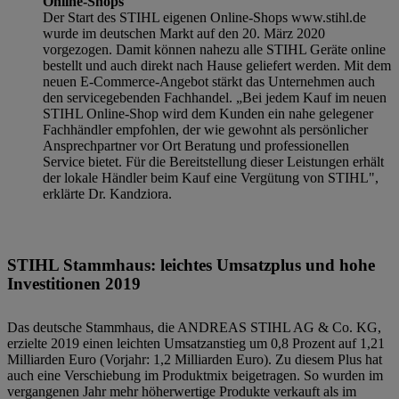
Online-Shops
Der Start des STIHL eigenen Online-Shops www.stihl.de
wurde im deutschen Markt auf den 20. März 2020
vorgezogen. Damit können nahezu alle STIHL Geräte online
bestellt und auch direkt nach Hause geliefert werden. Mit dem
neuen E-Commerce-Angebot stärkt das Unternehmen auch
den servicegebenden Fachhandel. „Bei jedem Kauf im neuen
STIHL Online-Shop wird dem Kunden ein nahe gelegener
Fachhändler empfohlen, der wie gewohnt als persönlicher
Ansprechpartner vor Ort Beratung und professionellen
Service bietet. Für die Bereitstellung dieser Leistungen erhält
der lokale Händler beim Kauf eine Vergütung von STIHL",
erklärte Dr. Kandziora.
STIHL Stammhaus: leichtes Umsatzplus und hohe
Investitionen 2019
Das deutsche Stammhaus, die ANDREAS STIHL AG & Co. KG,
erzielte 2019 einen leichten Umsatzanstieg um 0,8 Prozent auf 1,21
Milliarden Euro (Vorjahr: 1,2 Milliarden Euro). Zu diesem Plus hat
auch eine Verschiebung im Produktmix beigetragen. So wurden im
vergangenen Jahr mehr höherwertige Produkte verkauft als im