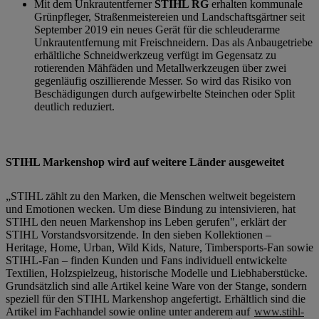
Mit dem Unkrautentferner
STIHL RG
erhalten kommunale
Grünpfleger, Straßenmeistereien und Landschaftsgärtner seit
September 2019 ein neues Gerät für die schleuderarme
Unkrautentfernung mit Freischneidern. Das als Anbaugetriebe
erhältliche Schneidwerkzeug verfügt im Gegensatz zu
rotierenden Mähfäden und Metallwerkzeugen über zwei
gegenläufig oszillierende Messer. So wird das Risiko von
Beschädigungen durch aufgewirbelte Steinchen oder Split
deutlich reduziert.
STIHL Markenshop wird auf weitere Länder ausgeweitet
„STIHL zählt zu den Marken, die Menschen weltweit begeistern
und Emotionen wecken. Um diese Bindung zu intensivieren, hat
STIHL den neuen Markenshop ins Leben gerufen", erklärt der
STIHL Vorstandsvorsitzende. In den sieben Kollektionen –
Heritage, Home, Urban, Wild Kids, Nature, Timbersports-Fan sowie
STIHL-Fan – finden Kunden und Fans individuell entwickelte
Textilien, Holzspielzeug, historische Modelle und Liebhaberstücke.
Grundsätzlich sind alle Artikel keine Ware von der Stange, sondern
speziell für den STIHL Markenshop angefertigt. Erhältlich sind die
Artikel im Fachhandel sowie online unter anderem auf
www.stihl-