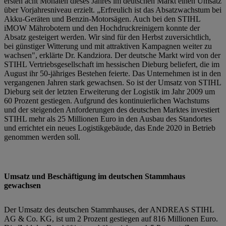
ersten acht Monaten dieses Jahres im deutschen Markt einen Umsatz
über Vorjahresniveau erzielt. „Erfreulich ist das Absatzwachstum bei
Akku-Geräten und Benzin-Motorsägen. Auch bei den STIHL
iMOW Mährobotern und den Hochdruckreinigern konnte der
Absatz gesteigert werden. Wir sind für den Herbst zuversichtlich,
bei günstiger Witterung und mit attraktiven Kampagnen weiter zu
wachsen", erklärte Dr. Kandziora. Der deutsche Markt wird von der
STIHL Vertriebsgesellschaft im hessischen Dieburg beliefert, die im
August ihr 50-jähriges Bestehen feierte. Das Unternehmen ist in den
vergangenen Jahren stark gewachsen. So ist der Umsatz von STIHL
Dieburg seit der letzten Erweiterung der Logistik im Jahr 2009 um
60 Prozent gestiegen. Aufgrund des kontinuierlichen Wachstums
und der steigenden Anforderungen des deutschen Marktes investiert
STIHL mehr als 25 Millionen Euro in den Ausbau des Standortes
und errichtet ein neues Logistikgebäude, das Ende 2020 in Betrieb
genommen werden soll.
Umsatz und Beschäftigung im deutschen Stammhaus
gewachsen
Der Umsatz des deutschen Stammhauses, der ANDREAS STIHL
AG & Co. KG, ist um 2 Prozent gestiegen auf 816 Millionen Euro.