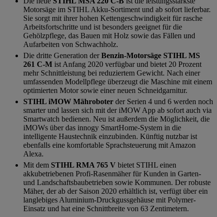
Die neue
STIHL MSA 220 C-B
ist die leistungsstärkste
Motorsäge im STIHL Akku-Sortiment und ab sofort lieferbar.
Sie sorgt mit ihrer hohen Kettengeschwindigkeit für rasche
Arbeitsfortschritte und ist besonders geeignet für die
Gehölzpflege, das Bauen mit Holz sowie das Fällen und
Aufarbeiten von Schwachholz.
Die dritte Generation der
Benzin-Motorsäge STIHL MS
261 C-M
ist Anfang 2020 verfügbar und bietet 20 Prozent
mehr Schnittleistung bei reduziertem Gewicht. Nach einer
umfassenden Modellpflege überzeugt die Maschine mit einem
optimierten Motor sowie einer neuen Schneidgarnitur.
STIHL iMOW Mähroboter
der Serien 4 und 6 werden noch
smarter und lassen sich mit der iMOW App ab sofort auch via
Smartwatch bedienen. Neu ist außerdem die Möglichkeit, die
iMOWs über das innogy SmartHome-System in die
intelligente Haustechnik einzubinden. Künftig nutzbar ist
ebenfalls eine komfortable Sprachsteuerung mit Amazon
Alexa.
Mit dem
STIHL RMA 765 V
bietet STIHL einen
akkubetriebenen Profi-Rasenmäher für Kunden in Garten-
und Landschaftsbaubetrieben sowie Kommunen. Der robuste
Mäher, der ab der Saison 2020 erhältlich ist, verfügt über ein
langlebiges Aluminium-Druckgussgehäuse mit Polymer-
Einsatz und hat eine Schnittbreite von 63 Zentimetern.