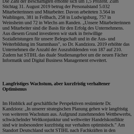
Die Zahl der Beschäftigten erhöhte sich um 1,5 Prozent. Zum
Stichtag 31. August 2019 betrug der Personalstand 5.032
Mitarbeiterinnen und Mitarbeiter. Davon arbeiteten 3.564 in
Waiblingen, 381 in Fellbach, 258 in Ludwigsburg, 757 in
Weinsheim und 72 in Wiechs am Randen. „Unsere Mitarbeiterinnen
und Mitarbeiter sind die Basis für den Erfolg des Unternehmens.
Aus diesem Grund investieren wir stark in freiwillige
Sozialleistungen für unsere Belegschaft und in die Aus- und
Weiterbildung im Stammhaus", so Dr. Kandziora. 2019 erhöhte das
Unternehmen die Anzahl der Auszubildenden von 187 auf 210.
Zudem hat STIHL das duale Studienangebot um die neuen Fächer
Informatik und Digital Business Management erweitert.
Langfristiges Wachstum, aber kurzfristig verhaltener
Optimismus
Im Hinblick auf geschäftliche Perspektiven resümierte Dr.
Kandziora: „In unserer strategischen Planung gehen wir langfristig
von weiterem Wachstum aus. Aufgrund zunehmenden Wettbewerbs,
schwächelnder Weltkonjunktur und weltweiter Handelskonflikte
sind wir insbesondere kurzfristig nur verhalten optimistisch." Am
Standort Deutschland sucht STIHL nach Fachkräften in den