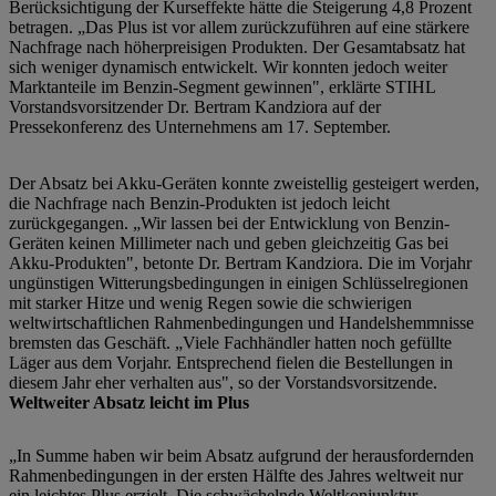
Berücksichtigung der Kurseffekte hätte die Steigerung 4,8 Prozent
betragen. „Das Plus ist vor allem zurückzuführen auf eine stärkere
Nachfrage nach höherpreisigen Produkten. Der Gesamtabsatz hat
sich weniger dynamisch entwickelt. Wir konnten jedoch weiter
Marktanteile im Benzin-Segment gewinnen", erklärte STIHL
Vorstandsvorsitzender Dr. Bertram Kandziora auf der
Pressekonferenz des Unternehmens am 17. September.
Der Absatz bei Akku-Geräten konnte zweistellig gesteigert werden,
die Nachfrage nach Benzin-Produkten ist jedoch leicht
zurückgegangen. „Wir lassen bei der Entwicklung von Benzin-
Geräten keinen Millimeter nach und geben gleichzeitig Gas bei
Akku-Produkten", betonte Dr. Bertram Kandziora. Die im Vorjahr
ungünstigen Witterungsbedingungen in einigen Schlüsselregionen
mit starker Hitze und wenig Regen sowie die schwierigen
weltwirtschaftlichen Rahmenbedingungen und Handelshemmnisse
bremsten das Geschäft. „Viele Fachhändler hatten noch gefüllte
Läger aus dem Vorjahr. Entsprechend fielen die Bestellungen in
diesem Jahr eher verhalten aus", so der Vorstandsvorsitzende.
Weltweiter Absatz leicht im Plus
„In Summe haben wir beim Absatz aufgrund der herausfordernden
Rahmenbedingungen in der ersten Hälfte des Jahres weltweit nur
ein leichtes Plus erzielt. Die schwächelnde Weltkonjunktur,