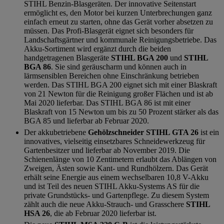
STIHL Benzin-Blasgeräten. Der innovative Seitenstart
ermöglicht es, den Motor bei kurzen Unterbrechungen ganz
einfach erneut zu starten, ohne das Gerät vorher absetzen zu
müssen. Das Profi-Blasgerät eignet sich besonders für
Landschaftsgärtner und kommunale Reinigungsbetriebe. Das
Akku-Sortiment wird ergänzt durch die beiden
handgetragenen Blasgeräte
STIHL BGA 200
und
STIHL
BGA 86
. Sie sind geräuscharm und können auch in
lärmsensiblen Bereichen ohne Einschränkung betrieben
werden. Das STIHL BGA 200 eignet sich mit einer Blaskraft
von 21 Newton für die Reinigung großer Flächen und ist ab
Mai 2020 lieferbar. Das STIHL BGA 86 ist mit einer
Blaskraft von 15 Newton um bis zu 50 Prozent stärker als das
BGA 85 und lieferbar ab Februar 2020.
Der akkubetriebene
Gehölzschneider STIHL GTA 26
ist ein
innovatives, vielseitig einsetzbares Schneidewerkzeug für
Gartenbesitzer und lieferbar ab November 2019. Die
Schienenlänge von 10 Zentimetern erlaubt das Ablängen von
Zweigen, Ästen sowie Kant- und Rundhölzern. Das Gerät
erhält seine Energie aus einem wechselbaren 10,8 V-Akku
und ist Teil des neuen STIHL Akku-Systems AS für die
private Grundstücks- und Gartenpflege. Zu diesem System
zählt auch die neue Akku-Strauch- und Grasschere
STIHL
HSA 26
, die ab Februar 2020 lieferbar ist.