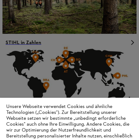
STIHL in Zahlen
Unsere Webseite verwendet Cookies und ähnliche
Technologien („Cookies“). Zur Bereitstellung unserer
Webseite setzen wir bestimmte „unbedingt erforderliche
Cookies" auch ohne Ihre Einwilligung. Andere Cookies, die
wir zur Optimierung der Nutzerfreundlichkeit und
Unternehmensführung und Organisation
Bereitstellung personalisierter Inhalte nutzen, einschließlich