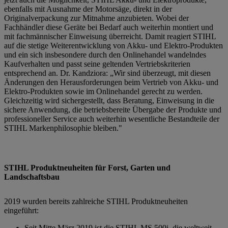
ebenfalls mit Ausnahme der Motorsäge, direkt in der
Originalverpackung zur Mitnahme anzubieten. Wobei der
Fachhändler diese Geräte bei Bedarf auch weiterhin montiert und
mit fachmännischer Einweisung überreicht. Damit reagiert STIHL
auf die stetige Weiterentwicklung von Akku- und Elektro-Produkten
und ein sich insbesondere durch den Onlinehandel wandelndes
Kaufverhalten und passt seine geltenden Vertriebskriterien
entsprechend an. Dr. Kandziora: „Wir sind überzeugt, mit diesen
Änderungen den Herausforderungen beim Vertrieb von Akku- und
Elektro-Produkten sowie im Onlinehandel gerecht zu werden.
Gleichzeitig wird sichergestellt, dass Beratung, Einweisung in die
sichere Anwendung, die betriebsbereite Übergabe der Produkte und
professioneller Service auch weiterhin wesentliche Bestandteile der
STIHL Markenphilosophie bleiben."
STIHL Produktneuheiten für Forst, Garten und
Landschaftsbau
2019 wurden bereits zahlreiche STIHL Produktneuheiten
eingeführt:
Seit Mitte März 2019 ist die STIHL MS 500i, die weltweit