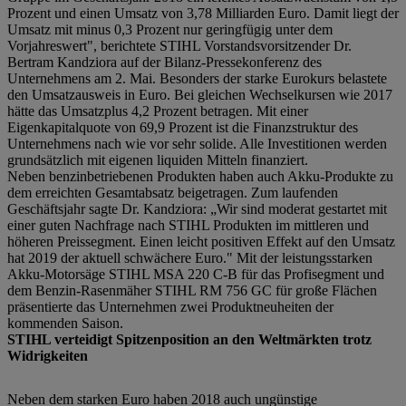
Prozent und einen Umsatz von 3,78 Milliarden Euro. Damit liegt der
Umsatz mit minus 0,3 Prozent nur geringfügig unter dem
Vorjahreswert", berichtete STIHL Vorstandsvorsitzender Dr.
Bertram Kandziora auf der Bilanz-Pressekonferenz des
Unternehmens am 2. Mai. Besonders der starke Eurokurs belastete
den Umsatzausweis in Euro. Bei gleichen Wechselkursen wie 2017
hätte das Umsatzplus 4,2 Prozent betragen. Mit einer
Eigenkapitalquote von 69,9 Prozent ist die Finanzstruktur des
Unternehmens nach wie vor sehr solide. Alle Investitionen werden
grundsätzlich mit eigenen liquiden Mitteln finanziert.
Neben benzinbetriebenen Produkten haben auch Akku-Produkte zu
dem erreichten Gesamtabsatz beigetragen. Zum laufenden
Geschäftsjahr sagte Dr. Kandziora: „Wir sind moderat gestartet mit
einer guten Nachfrage nach STIHL Produkten im mittleren und
höheren Preissegment. Einen leicht positiven Effekt auf den Umsatz
hat 2019 der aktuell schwächere Euro." Mit der leistungsstarken
Akku-Motorsäge STIHL MSA 220 C-B für das Profisegment und
dem Benzin-Rasenmäher STIHL RM 756 GC für große Flächen
präsentierte das Unternehmen zwei Produktneuheiten der
kommenden Saison.
STIHL verteidigt Spitzenposition an den Weltmärkten trotz
Widrigkeiten
Neben dem starken Euro haben 2018 auch ungünstige