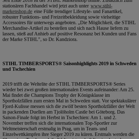
Seit Ende 2018 ist der STIHL Markenshop online. Zusätzlich zum
stationären Fachhandel wird jetzt auch unter
www.stihl-
markenshop.de
eine Fülle trendiger Lifestyle- und Fanartikel,
robuster Funktions- und Freizeitbekleidung sowie vielseitige
Accessoires für unterwegs angeboten. „Die Möglichkeit, die STIHL
Merchandise-Artikel zu bestellen und sich nach Hause liefern zu
lassen, stieß auf Anhieb auf positive Resonanz bei Kunden und Fans
der Marke STIHL", so Dr. Kandziora.
STIHL TIMBERSPORTS® Saisonhighlights 2019 in Schweden
und Tschechien
2019 trifft die Weltelite der STIHL TIMBERSPORTS® Series
wieder bei zwei großen internationalen Events aufeinander: Am 25.
Mai findet die Champions Trophy der Königsklasse im
Sportholzfällen zum ersten Mal in Schweden statt. Vor spektakulärer
Fjord-Kulisse messen sich die zwölf besten Sportholzfäller der Welt
in packenden Duellen am Tjolöholm Castle bei Göteborg. Das
Saison-Finale folgt im Herbst in Tschechien: Am 1. und 2.
November treffen sich die internationalen Top-Sportler zur
Weltmeisterschaft erstmalig in Prag, um in Team- und
Einzelwettkämpfen ihre Sieger 2019 zu küren. Erstmals werden die