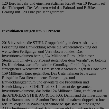
120 Euro im Jahr und einen zusätzlichen Rabatt von 10 Prozent auf
den Ticketpreis. Des Weiteren wird das Fahrrad- und E-Bike-
Leasing mit 120 Euro pro Jahr gefördert.
Investitionen steigen um 30 Prozent
2018 investierte die STIHL Gruppe kräftig in den Ausbau von
Forschung und Entwicklung sowie die Weiterentwicklung des
weltweiten Fertigungs- und Vertriebsverbundes. Das
Investitionsvolumen betrug 324 Millionen Euro. „Mit dieser
Steigerung um etwa 30 Prozent gegenüber dem Vorjahr", so betonte
Dr. Kandziora, „schaffen wir die Grundlage für künftiges
strategisches Wachstum." Dem stehen Abschreibungen in Höhe von
159 Millionen Euro gegenüber. Das Unternehmen baute zum
Beispiel in Brasilien ein neues Forschungs- und
Entwicklungszentrum und erweiterte die Produktion und
Entwicklung von STIHL Tirol. 38,1 Prozent des gesamten
Investitionsvolumens, das heißt 124 Millionen Euro, entfallen auf
die ANDREAS STIHL AG & Co. KG. Damit sind die Investitionen
in das Stammhaus am Standort Deutschland nahezu doppelt so hoch
wie im Vorjahr. In Waiblingen wurde beispielsweise eine eigene
Akku-Fertigung aufgebaut. Hier werden rückentragbare Akkus für