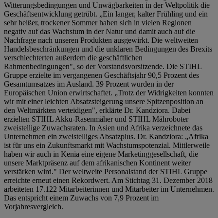
Witterungsbedingungen und Unwägbarkeiten in der Weltpolitik die
Geschäftsentwicklung getrübt. „Ein langer, kalter Frühling und ein
sehr heißer, trockener Sommer haben sich in vielen Regionen
negativ auf das Wachstum in der Natur und damit auch auf die
Nachfrage nach unseren Produkten ausgewirkt. Die weltweiten
Handelsbeschränkungen und die unklaren Bedingungen des Brexits
verschlechterten außerdem die geschäftlichen
Rahmenbedingungen", so der Vorstandsvorsitzende. Die STIHL
Gruppe erzielte im vergangenen Geschäftsjahr 90,5 Prozent des
Gesamtumsatzes im Ausland. 39 Prozent wurden in der
Europäischen Union erwirtschaftet. „Trotz der Widrigkeiten konnten
wir mit einer leichten Absatzsteigerung unsere Spitzenposition an
den Weltmärkten verteidigen", erklärte Dr. Kandziora. Dabei
erzielten STIHL Akku-Rasenmäher und STIHL Mähroboter
zweistellige Zuwachsraten. In Asien und Afrika verzeichnete das
Unternehmen ein zweistelliges Absatzplus. Dr. Kandziora: „Afrika
ist für uns ein Zukunftsmarkt mit Wachstumspotenzial. Mittlerweile
haben wir auch in Kenia eine eigene Marketinggesellschaft, die
unsere Marktpräsenz auf dem afrikanischen Kontinent weiter
verstärken wird." Der weltweite Personalstand der STIHL Gruppe
erreichte erneut einen Rekordwert. Am Stichtag 31. Dezember 2018
arbeiteten 17.122 Mitarbeiterinnen und Mitarbeiter im Unternehmen.
Das entspricht einem Zuwachs von 7,9 Prozent im
Vorjahresvergleich.