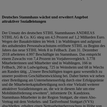
Deutsches Stammhaus wächst und erweitert Angebot
attraktiver Sozialleistungen
Der Umsatz des deutschen STIHL Stammhauses ANDREAS
STIHL AG & Co. KG stieg um 4,5 Prozent auf 1,2 Milliarden Euro.
Wegen der Bauaktivitäten im Werk 1 in Waiblingen und aufgrund
des anhaltenden Personalwachstums eröffnete STIHL zu Beginn des
Jahres das neue STIHL Werk 8 in Fellbach. Zum 31. Dezember
2018 arbeiteten 4.997 Beschäftigte im Stammhaus. Das entspricht
einem Zuwachs von 7,4 Prozent im Vorjahresvergleich. 3.778
Mitarbeiterinnen und Mitarbeiter sind in Waiblingen, 166 in
Fellbach, 260 in Ludwigsburg, 725 in Weinsheim und 68 in Wiechs
am Randen tätig. „Unsere Beschäftigten tragen ganz wesentlich zu
unserer positiven Geschäftsentwicklung bei. Daher bieten wir neben
einer Beteiligung am Unternehmenserfolg durch eine Erfolgsprämie
und die Mitarbeiterkapitalbeteiligung noch eine Vielzahl weiterer
attraktiver Sozialleistungen an, die wir in diesem Jahr um eine
Mobilitätsförderung erweitern", informierte Dr. Kandziora.
Stammhaus-Mitarbeiter in der Region Stuttgart, die einen Abo-
Vertrag mit dem Verkehrs- und Tarifverbund Stuttgart (VVS)
abschließen, erhalten einen Nettoarbeitgeberzuschuss in Höhe von