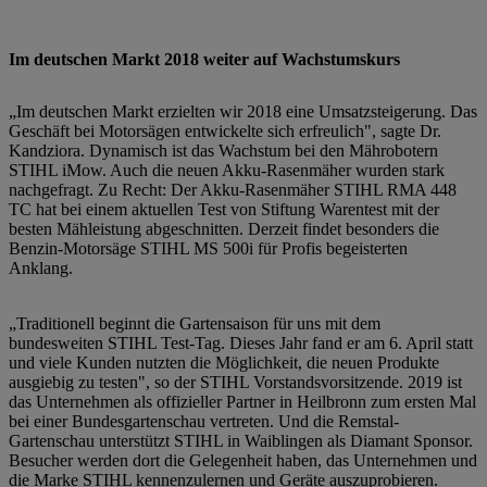
Im deutschen Markt 2018 weiter auf Wachstumskurs
„Im deutschen Markt erzielten wir 2018 eine Umsatzsteigerung. Das
Geschäft bei Motorsägen entwickelte sich erfreulich", sagte Dr.
Kandziora. Dynamisch ist das Wachstum bei den Mährobotern
STIHL iMow. Auch die neuen Akku-Rasenmäher wurden stark
nachgefragt. Zu Recht: Der Akku-Rasenmäher STIHL RMA 448
TC hat bei einem aktuellen Test von Stiftung Warentest mit der
besten Mähleistung abgeschnitten. Derzeit findet besonders die
Benzin-Motorsäge STIHL MS 500i für Profis begeisterten
Anklang.
„Traditionell beginnt die Gartensaison für uns mit dem
bundesweiten STIHL Test-Tag. Dieses Jahr fand er am 6. April statt
und viele Kunden nutzten die Möglichkeit, die neuen Produkte
ausgiebig zu testen", so der STIHL Vorstandsvorsitzende. 2019 ist
das Unternehmen als offizieller Partner in Heilbronn zum ersten Mal
bei einer Bundesgartenschau vertreten. Und die Remstal-
Gartenschau unterstützt STIHL in Waiblingen als Diamant Sponsor.
Besucher werden dort die Gelegenheit haben, das Unternehmen und
die Marke STIHL kennenzulernen und Geräte auszuprobieren.