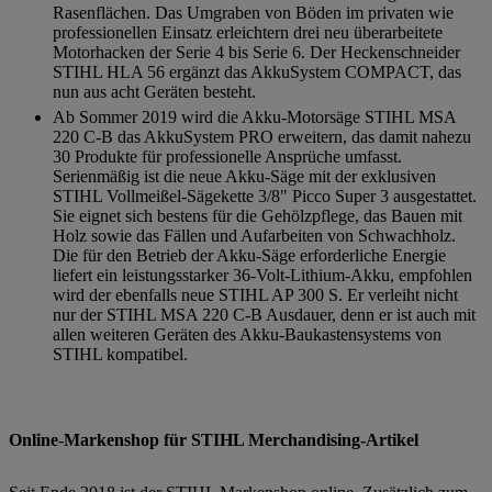
Rasenflächen. Das Umgraben von Böden im privaten wie
professionellen Einsatz erleichtern drei neu überarbeitete
Motorhacken der Serie 4 bis Serie 6. Der Heckenschneider
STIHL HLA 56 ergänzt das AkkuSystem COMPACT, das
nun aus acht Geräten besteht.
Ab Sommer 2019 wird die Akku-Motorsäge STIHL MSA
220 C-B das AkkuSystem PRO erweitern, das damit nahezu
30 Produkte für professionelle Ansprüche umfasst.
Serienmäßig ist die neue Akku-Säge mit der exklusiven
STIHL Vollmeißel-Sägekette 3/8" Picco Super 3 ausgestattet.
Sie eignet sich bestens für die Gehölzpflege, das Bauen mit
Holz sowie das Fällen und Aufarbeiten von Schwachholz.
Die für den Betrieb der Akku-Säge erforderliche Energie
liefert ein leistungsstarker 36-Volt-Lithium-Akku, empfohlen
wird der ebenfalls neue STIHL AP 300 S. Er verleiht nicht
nur der STIHL MSA 220 C-B Ausdauer, denn er ist auch mit
allen weiteren Geräten des Akku-Baukastensystems von
STIHL kompatibel.
Online-Markenshop für STIHL Merchandising-Artikel