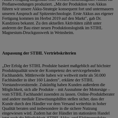
Profianwendungen produziert. „Mit der Produktion von Akkus
führen wir unsere Akku-Strategie konsequent fort und untermauern
unseren Anspruch auf Spitzentechnologie. Erste Akkus aus eigener
Fertigung kommen im Herbst 2019 auf den Markt", gab Dr.
Kandziora bekannt. Zu den aktuellen Aktivitäten zählt unter
anderem der Bau einer neuen Produktionslogistik im STIHL
Magnesium-Druckgusswerk in Weinsheim.
Anpassung der STIHL Vertriebskriterien
„Der Erfolg der STIHL Produkte basiert maßgeblich auf höchster
Produktqualität sowie der Kompetenz des servicegebenden
Fachhandels. Mittlerweile haben wir weltweit mehr als 50.000
Fachhändler in über 160 Ländern", erklärte der STIHL
Vorstandsvorsitzende. Zukünftig haben Kunden außerdem die
Möglichkeit, sich alle Produkte – mit Ausnahme der Motorsäge –
vom STIHL Fachhandel zusenden zu lassen. Online-Produktberater
und andere mediale Einweisungshilfen stellen sicher, dass der
Kunde durch den Händler vor dem Versand weiterhin in hoher
Qualität beraten und insbesondere in die sichere Nutzung
eingewiesen wird. Zudem hat der Händler im stationären Handel
jetzt auch die Möglichkeit, STIHL Akku- und Elektroprodukte,