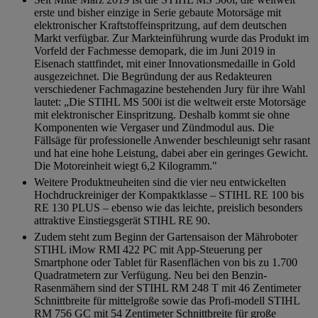
erste und bisher einzige in Serie gebaute Motorsäge mit
elektronischer Kraftstoffeinspritzung, auf dem deutschen
Markt verfügbar. Zur Markteinführung wurde das Produkt im
Vorfeld der Fachmesse demopark, die im Juni 2019 in
Eisenach stattfindet, mit einer Innovationsmedaille in Gold
ausgezeichnet. Die Begründung der aus Redakteuren
verschiedener Fachmagazine bestehenden Jury für ihre Wahl
lautet: „Die STIHL MS 500i ist die weltweit erste Motorsäge
mit elektronischer Einspritzung. Deshalb kommt sie ohne
Komponenten wie Vergaser und Zündmodul aus. Die
Fällsäge für professionelle Anwender beschleunigt sehr rasant
und hat eine hohe Leistung, dabei aber ein geringes Gewicht.
Die Motoreinheit wiegt 6,2 Kilogramm."
Weitere Produktneuheiten sind die vier neu entwickelten
Hochdruckreiniger der Kompaktklasse – STIHL RE 100 bis
RE 130 PLUS – ebenso wie das leichte, preislich besonders
attraktive Einstiegsgerät STIHL RE 90.
Zudem steht zum Beginn der Gartensaison der Mähroboter
STIHL iMow RMI 422 PC mit App-Steuerung per
Smartphone oder Tablet für Rasenflächen von bis zu 1.700
Quadratmetern zur Verfügung. Neu bei den Benzin-
Rasenmähern sind der STIHL RM 248 T mit 46 Zentimeter
Schnittbreite für mittelgroße sowie das Profi-modell STIHL
RM 756 GC mit 54 Zentimeter Schnittbreite für große