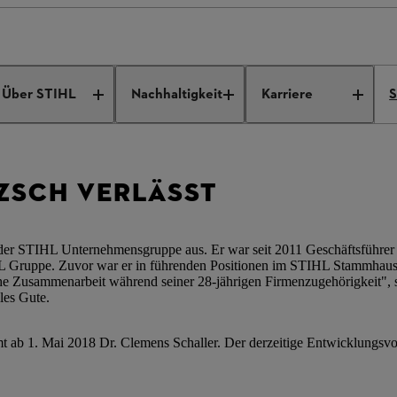
 Pretzsch verlässt Unternehmen
Über STIHL
Nachhaltigkeit
Karriere
S
TZSCH VERLÄSST
der STIHL Unternehmensgruppe aus. Er war seit 2011 Geschäftsführer 
HL Gruppe. Zuvor war er in führenden Positionen im STIHL Stammhaus 
eiche Zusammenarbeit während seiner 28-jährigen Firmenzugehörigkeit", 
les Gute.
 ab 1. Mai 2018 Dr. Clemens Schaller. Der derzeitige Entwicklungsvo