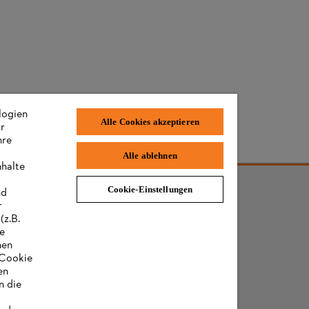
logien
Alle Cookies akzeptieren
ir
hre
Alle ablehnen
nhalte
Cookie-Einstellungen
nd
r
(z.B.
re
hen
„Cookie
en
n die