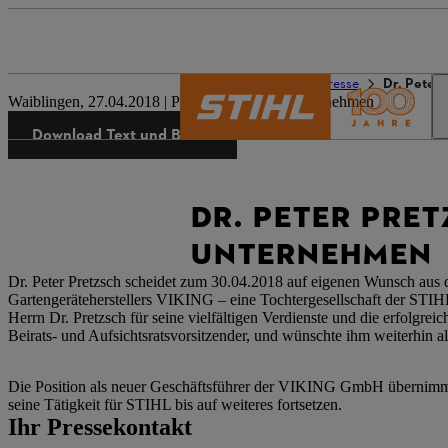
Die Welt von STIHL
Presse
Dr. Peter
Waiblingen, 27.04.2018 | Presseinformation Unternehmen
Download Text und Bilder
DR. PETER PRE
UNTERNEHMEN
Dr. Peter Pretzsch scheidet zum 30.04.2018 auf eigenen Wunsch aus 
Gartengeräteherstellers VIKING – eine Tochtergesellschaft der STI
Herrn Dr. Pretzsch für seine vielfältigen Verdienste und die erfolgr
Beirats- und Aufsichtsratsvorsitzender, und wünschte ihm weiterhin al
Die Position als neuer Geschäftsführer der VIKING GmbH übernimmt
seine Tätigkeit für STIHL bis auf weiteres fortsetzen.
Ihr Pressekontakt