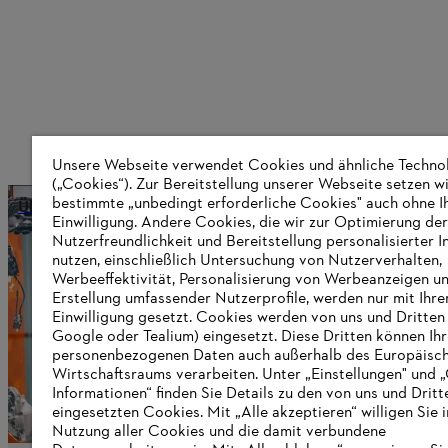
Unsere Webseite verwendet Cookies und ähnliche Techno
(„Cookies“). Zur Bereitstellung unserer Webseite setzen w
bestimmte „unbedingt erforderliche Cookies" auch ohne I
Über STIHL
Einwilligung. Andere Cookies, die wir zur Optimierung der
Nutzerfreundlichkeit und Bereitstellung personalisierter I
nutzen, einschließlich Untersuchung von Nutzerverhalten,
Werbeeffektivität, Personalisierung von Werbeanzeigen u
Informationen für Lieferanten
Erstellung umfassender Nutzerprofile, werden nur mit Ihre
Produkte
Einwilligung gesetzt. Cookies werden von uns und Dritten 
Kontakt
Google oder Tealium) eingesetzt. Diese Dritten können Ih
Karriere
personenbezogenen Daten auch außerhalb des Europäisc
Hinweisgebersystem
Wirtschaftsraums verarbeiten. Unter „Einstellungen" und 
Informationen“ finden Sie Details zu den von uns und Dritt
eingesetzten Cookies. Mit „Alle akzeptieren“ willigen Sie i
Nutzung aller Cookies und die damit verbundene