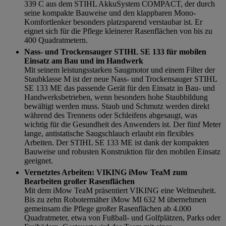
339 C aus dem STIHL AkkuSystem COMPACT, der durch
seine kompakte Bauweise und den klappbaren Mono-
Komfortlenker besonders platzsparend verstaubar ist. Er
eignet sich für die Pflege kleinerer Rasenflächen von bis zu
400 Quadratmetern.
Nass- und Trockensauger STIHL SE 133 für mobilen
Einsatz am Bau und im Handwerk
Mit seinem leistungsstarken Saugmotor und einem Filter der
Staubklasse M ist der neue Nass- und Trockensauger STIHL
SE 133 ME das passende Gerät für den Einsatz in Bau- und
Handwerksbetrieben, wenn besonders hohe Staubbildung
bewältigt werden muss. Staub und Schmutz werden direkt
während des Trennens oder Schleifens abgesaugt, was
wichtig für die Gesundheit des Anwenders ist. Der fünf Meter
lange, antistatische Saugschlauch erlaubt ein flexibles
Arbeiten. Der STIHL SE 133 ME ist dank der kompakten
Bauweise und robusten Konstruktion für den mobilen Einsatz
geeignet.
Vernetztes Arbeiten: VIKING iMow TeaM zum
Bearbeiten großer Rasenflächen
Mit dem iMow TeaM präsentiert VIKING eine Weltneuheit.
Bis zu zehn Robotermäher iMow MI 632 M übernehmen
gemeinsam die Pflege großer Rasenflächen ab 4.000
Quadratmeter, etwa von Fußball- und Golfplätzen, Parks oder