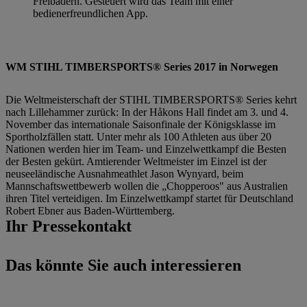
Freibädern. Gesteuert wird das Team mit einer
bedienerfreundlichen App.
WM STIHL TIMBERSPORTS® Series 2017 in Norwegen
Die Weltmeisterschaft der STIHL TIMBERSPORTS® Series kehrt
nach Lillehammer zurück: In der Håkons Hall findet am 3. und 4.
November das internationale Saisonfinale der Königsklasse im
Sportholzfällen statt. Unter mehr als 100 Athleten aus über 20
Nationen werden hier im Team- und Einzelwettkampf die Besten
der Besten gekürt. Amtierender Weltmeister im Einzel ist der
neuseeländische Ausnahmeathlet Jason Wynyard, beim
Mannschaftswettbewerb wollen die „Chopperoos" aus Australien
ihren Titel verteidigen. Im Einzelwettkampf startet für Deutschland
Robert Ebner aus Baden-Württemberg.
Ihr Pressekontakt
Das könnte Sie auch interessieren