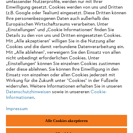
umfassender Nutzerprofile, werden nur mit Ihrer
Einwilligung gesetzt. Cookies werden von uns und Dritten
Informationen für Lieferanten
(z.B. Google oder Tealium) eingesetzt. Diese Dritten können
Produkte
Ihre personenbezogenen Daten auch außerhalb des
Kontakt
Europäischen Wirtschaftsraums verarbeiten. Unter
Karriere
Hinweisgebersystem
„Einstellungen" und „Cookie Informationen“ finden Sie
Details zu den von uns und Dritten eingesetzten Cookies.
Mit „Alle akzeptieren“ willigen Sie in die Nutzung aller
Cookies und die damit verbundene Datenverarbeitung ein.
Mit „Alle ablehnen“, verweigern Sie den Einsatz von allen
nicht unbedingt erforderlichen Cookies. Unter
„Einstellungen“ können Sie einzelnen Cookies zustimmen
oder diese ablehnen. Sie können Ihre Einwilligung in den
Einsatz von einzelnen oder allen Cookies jederzeit mit
Wirkung für die Zukunft unter “Cookies“ in der Fußzeile
widerrufen. Weitere Informationen erhalten Sie in unseren
Datenschutzhinweisen
sowie in unsereren
Cookie-
Informationen
.
Impressum
Impressum
Datenschutz
Cookie Informationen
AGB
Alle Cookies akzeptieren
STIHL Kettenwerk GmbH & Co KG, 9500 Wil | STIHL VERTRIEBS AG,