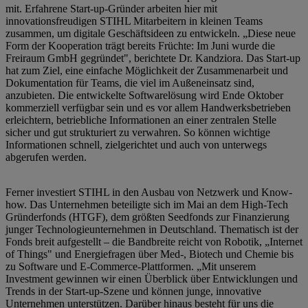
mit. Erfahrene Start-up-Gründer arbeiten hier mit
innovationsfreudigen STIHL Mitarbeitern in kleinen Teams
zusammen, um digitale Geschäftsideen zu entwickeln. „Diese neue
Form der Kooperation trägt bereits Früchte: Im Juni wurde die
Freiraum GmbH gegründet", berichtete Dr. Kandziora. Das Start-up
hat zum Ziel, eine einfache Möglichkeit der Zusammenarbeit und
Dokumentation für Teams, die viel im Außeneinsatz sind,
anzubieten. Die entwickelte Softwarelösung wird Ende Oktober
kommerziell verfügbar sein und es vor allem Handwerksbetrieben
erleichtern, betriebliche Informationen an einer zentralen Stelle
sicher und gut strukturiert zu verwahren. So können wichtige
Informationen schnell, zielgerichtet und auch von unterwegs
abgerufen werden.
Ferner investiert STIHL in den Ausbau von Netzwerk und Know-
how. Das Unternehmen beteiligte sich im Mai an dem High-Tech
Gründerfonds (HTGF), dem größten Seedfonds zur Finanzierung
junger Technologieunternehmen in Deutschland. Thematisch ist der
Fonds breit aufgestellt – die Bandbreite reicht von Robotik, „Internet
of Things" und Energiefragen über Med-, Biotech und Chemie bis
zu Software und E-Commerce-Plattformen. „Mit unserem
Investment gewinnen wir einen Überblick über Entwicklungen und
Trends in der Start-up-Szene und können junge, innovative
Unternehmen unterstützen. Darüber hinaus besteht für uns die