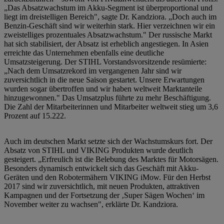
„Das Absatzwachstum im Akku-Segment ist überproportional und
liegt im dreistelligen Bereich", sagte Dr. Kandziora. „Doch auch im
Benzin-Geschäft sind wir weiterhin stark. Hier verzeichnen wir ein
zweistelliges prozentuales Absatzwachstum." Der russische Markt
hat sich stabilisiert, der Absatz ist erheblich angestiegen. In Asien
erreichte das Unternehmen ebenfalls eine deutliche
Umsatzsteigerung. Der STIHL Vorstandsvorsitzende resümierte:
„Nach dem Umsatzrekord im vergangenen Jahr sind wir
zuversichtlich in die neue Saison gestartet. Unsere Erwartungen
wurden sogar übertroffen und wir haben weltweit Marktanteile
hinzugewonnen." Das Umsatzplus führte zu mehr Beschäftigung.
Die Zahl der Mitarbeiterinnen und Mitarbeiter weltweit stieg um 3,6
Prozent auf 15.222.
Auch im deutschen Markt setzte sich der Wachstumskurs fort. Der
Absatz von STIHL und VIKING Produkten wurde deutlich
gesteigert. „Erfreulich ist die Belebung des Marktes für Motorsägen.
Besonders dynamisch entwickelt sich das Geschäft mit Akku-
Geräten und den Robotermähern VIKING iMow. Für den Herbst
2017 sind wir zuversichtlich, mit neuen Produkten, attraktiven
Kampagnen und der Fortsetzung der ‚Super Sägen Wochen‘ im
November weiter zu wachsen", erklärte Dr. Kandziora.