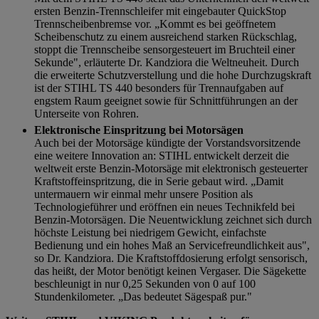
ersten Benzin-Trennschleifer mit eingebauter QuickStop
Trennscheibenbremse vor. „Kommt es bei geöffnetem
Scheibenschutz zu einem ausreichend starken Rückschlag,
stoppt die Trennscheibe sensorgesteuert im Bruchteil einer
Sekunde", erläuterte Dr. Kandziora die Weltneuheit. Durch
die erweiterte Schutzverstellung und die hohe Durchzugskraft
ist der STIHL TS 440 besonders für Trennaufgaben auf
engstem Raum geeignet sowie für Schnittführungen an der
Unterseite von Rohren.
Elektronische Einspritzung bei Motorsägen
Auch bei der Motorsäge kündigte der Vorstandsvorsitzende
eine weitere Innovation an: STIHL entwickelt derzeit die
weltweit erste Benzin-Motorsäge mit elektronisch gesteuerter
Kraftstoffeinspritzung, die in Serie gebaut wird. „Damit
untermauern wir einmal mehr unsere Position als
Technologieführer und eröffnen ein neues Technikfeld bei
Benzin-Motorsägen. Die Neuentwicklung zeichnet sich durch
höchste Leistung bei niedrigem Gewicht, einfachste
Bedienung und ein hohes Maß an Servicefreundlichkeit aus",
so Dr. Kandziora. Die Kraftstoffdosierung erfolgt sensorisch,
das heißt, der Motor benötigt keinen Vergaser. Die Sägekette
beschleunigt in nur 0,25 Sekunden von 0 auf 100
Stundenkilometer. „Das bedeutet Sägespaß pur."