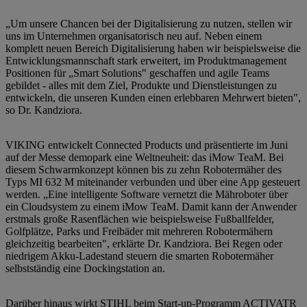
„Um unsere Chancen bei der Digitalisierung zu nutzen, stellen wir
uns im Unternehmen organisatorisch neu auf. Neben einem
komplett neuen Bereich Digitalisierung haben wir beispielsweise die
Entwicklungsmannschaft stark erweitert, im Produktmanagement
Positionen für „Smart Solutions" geschaffen und agile Teams
gebildet - alles mit dem Ziel, Produkte und Dienstleistungen zu
entwickeln, die unseren Kunden einen erlebbaren Mehrwert bieten",
so Dr. Kandziora.
VIKING entwickelt Connected Products und präsentierte im Juni
auf der Messe demopark eine Weltneuheit: das iMow TeaM. Bei
diesem Schwarmkonzept können bis zu zehn Robotermäher des
Typs MI 632 M miteinander verbunden und über eine App gesteuert
werden. „Eine intelligente Software vernetzt die Mähroboter über
ein Cloudsystem zu einem iMow TeaM. Damit kann der Anwender
erstmals große Rasenflächen wie beispielsweise Fußballfelder,
Golfplätze, Parks und Freibäder mit mehreren Robotermähern
gleichzeitig bearbeiten", erklärte Dr. Kandziora. Bei Regen oder
niedrigem Akku-Ladestand steuern die smarten Robotermäher
selbstständig eine Dockingstation an.
Darüber hinaus wirkt STIHL beim Start-up-Programm ACTIVATR