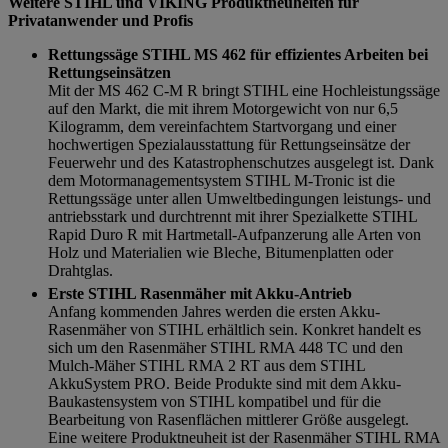
Weitere STIHL und VIKING Produktneuheiten für
Privatanwender und Profis
Rettungssäge STIHL MS 462 für effizientes Arbeiten bei
Rettungseinsätzen
Mit der MS 462 C-M R bringt STIHL eine Hochleistungssäge
auf den Markt, die mit ihrem Motorgewicht von nur 6,5
Kilogramm, dem vereinfachtem Startvorgang und einer
hochwertigen Spezialausstattung für Rettungseinsätze der
Feuerwehr und des Katastrophenschutzes ausgelegt ist. Dank
dem Motormanagementsystem STIHL M-Tronic ist die
Rettungssäge unter allen Umweltbedingungen leistungs- und
antriebsstark und durchtrennt mit ihrer Spezialkette STIHL
Rapid Duro R mit Hartmetall-Aufpanzerung alle Arten von
Holz und Materialien wie Bleche, Bitumenplatten oder
Drahtglas.
Erste STIHL Rasenmäher mit Akku-Antrieb
Anfang kommenden Jahres werden die ersten Akku-
Rasenmäher von STIHL erhältlich sein. Konkret handelt es
sich um den Rasenmäher STIHL RMA 448 TC und den
Mulch-Mäher STIHL RMA 2 RT aus dem STIHL
AkkuSystem PRO. Beide Produkte sind mit dem Akku-
Baukastensystem von STIHL kompatibel und für die
Bearbeitung von Rasenflächen mittlerer Größe ausgelegt.
Eine weitere Produktneuheit ist der Rasenmäher STIHL RMA