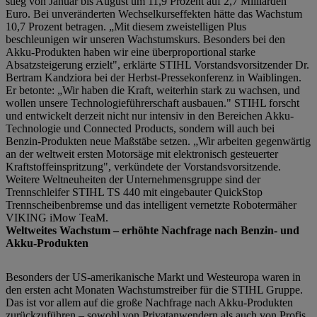
stieg von Januar bis August um 11,9 Prozent auf 2,7 Milliarden
Euro. Bei unveränderten Wechselkurseffekten hätte das Wachstum
10,7 Prozent betragen. „Mit diesem zweistelligen Plus
beschleunigen wir unseren Wachstumskurs. Besonders bei den
Akku-Produkten haben wir eine überproportional starke
Absatzsteigerung erzielt", erklärte STIHL Vorstandsvorsitzender Dr.
Bertram Kandziora bei der Herbst-Pressekonferenz in Waiblingen.
Er betonte: „Wir haben die Kraft, weiterhin stark zu wachsen, und
wollen unsere Technologieführerschaft ausbauen." STIHL forscht
und entwickelt derzeit nicht nur intensiv in den Bereichen Akku-
Technologie und Connected Products, sondern will auch bei
Benzin-Produkten neue Maßstäbe setzen. „Wir arbeiten gegenwärtig
an der weltweit ersten Motorsäge mit elektronisch gesteuerter
Kraftstoffeinspritzung", verkündete der Vorstandsvorsitzende.
Weitere Weltneuheiten der Unternehmensgruppe sind der
Trennschleifer STIHL TS 440 mit eingebauter QuickStop
Trennscheibenbremse und das intelligent vernetzte Robotermäher
VIKING iMow TeaM.
Weltweites Wachstum – erhöhte Nachfrage nach Benzin- und
Akku-Produkten
Besonders der US-amerikanische Markt und Westeuropa waren in
den ersten acht Monaten Wachstumstreiber für die STIHL Gruppe.
Das ist vor allem auf die große Nachfrage nach Akku-Produkten
zurückzuführen – sowohl von Privatanwendern als auch von Profis.