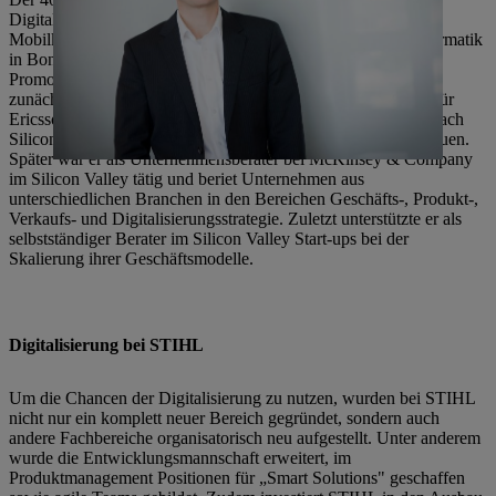
Digitalisierung, dem Internet der Dinge sowie mit der
Mobilkommunikation. Nach einem Doppel-Studium von Informatik
in Bonn und Software Engineering in Los Angeles sowie der
Promotion am Karlsruhe Institute of Technology übernahm er
zunächst Führungsaufgaben in der Internet-Standardisierung für
Ericsson in Finnland und zog zwei Jahre später für Ericsson nach
Silicon Valley, um dort eine neue Forschergruppe mit aufzubauen.
Später war er als Unternehmensberater bei McKinsey & Company
im Silicon Valley tätig und beriet Unternehmen aus
unterschiedlichen Branchen in den Bereichen Geschäfts-, Produkt-,
Verkaufs- und Digitalisierungsstrategie. Zuletzt unterstützte er als
selbstständiger Berater im Silicon Valley Start-ups bei der
Skalierung ihrer Geschäftsmodelle.
Digitalisierung bei STIHL
Um die Chancen der Digitalisierung zu nutzen, wurden bei STIHL
nicht nur ein komplett neuer Bereich gegründet, sondern auch
andere Fachbereiche organisatorisch neu aufgestellt. Unter anderem
wurde die Entwicklungsmannschaft erweitert, im
Produktmanagement Positionen für „Smart Solutions" geschaffen