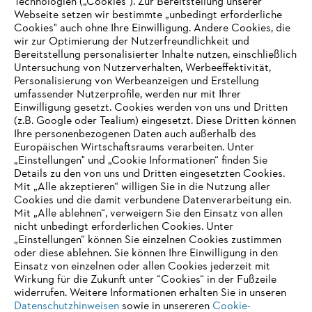
Technologien („Cookies“). Zur Bereitstellung unserer
Webseite setzen wir bestimmte „unbedingt erforderliche
5 Die Vorstellungsgespräche waren erfolgreich? Wir sagen Herzlich
Cookies" auch ohne Ihre Einwilligung. Andere Cookies, die
Willkommen im Team STIHL!
wir zur Optimierung der Nutzerfreundlichkeit und
Bereitstellung personalisierter Inhalte nutzen, einschließlich
Untersuchung von Nutzerverhalten, Werbeeffektivität,
Personalisierung von Werbeanzeigen und Erstellung
umfassender Nutzerprofile, werden nur mit Ihrer
Einwilligung gesetzt. Cookies werden von uns und Dritten
Informationen für Lieferanten
(z.B. Google oder Tealium) eingesetzt. Diese Dritten können
Produkte
Ihre personenbezogenen Daten auch außerhalb des
Kontakt
Europäischen Wirtschaftsraums verarbeiten. Unter
Karriere
Hinweisgebersystem
„Einstellungen" und „Cookie Informationen“ finden Sie
Details zu den von uns und Dritten eingesetzten Cookies.
Mit „Alle akzeptieren“ willigen Sie in die Nutzung aller
Cookies und die damit verbundene Datenverarbeitung ein.
Mit „Alle ablehnen“, verweigern Sie den Einsatz von allen
nicht unbedingt erforderlichen Cookies. Unter
„Einstellungen“ können Sie einzelnen Cookies zustimmen
oder diese ablehnen. Sie können Ihre Einwilligung in den
Einsatz von einzelnen oder allen Cookies jederzeit mit
Wirkung für die Zukunft unter “Cookies“ in der Fußzeile
widerrufen. Weitere Informationen erhalten Sie in unseren
Datenschutzhinweisen
sowie in unsereren
Cookie-