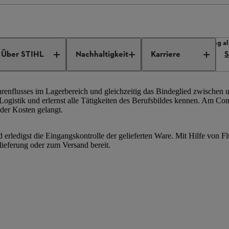
 beim STIHL Kettenwerk
Lehre beim STIHL Kettenwerk
Ausbildung al
Über STIHL
Nachhaltigkeit
Karriere
S
arenflusses im Lagerbereich und gleichzeitig das Bindeglied zwischen
ogistik und erlernst alle Tätigkeiten des Berufsbildes kennen. Am Compu
 der Kosten gelangt.
erledigst die Eingangskontrolle der gelieferten Ware. Mit Hilfe von Fl
lieferung oder zum Versand bereit.