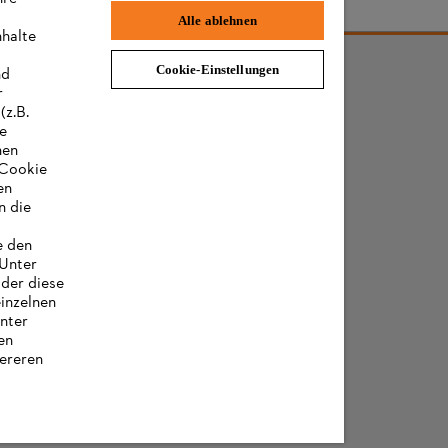
Alle ablehnen
nhalte
Cookie-Einstellungen
nd
r
(z.B.
re
hen
„Cookie
en
n die
e den
 Unter
oder diese
einzelnen
unter
en
ereren
ioni sui cookie
Condizioni generali di contratto