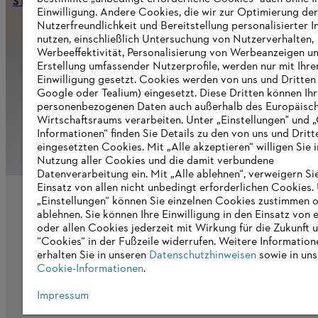
STIHL ha un risultato positivo per il 2024
Einwilligung. Andere Cookies, die wir zur Optimierung der
Nutzerfreundlichkeit und Bereitstellung personalisierter I
nutzen, einschließlich Untersuchung von Nutzerverhalten,
Werbeeffektivität, Personalisierung von Werbeanzeigen u
Informazioni per i fornitori
Erstellung umfassender Nutzerprofile, werden nur mit Ihre
I prodotti
Einwilligung gesetzt. Cookies werden von uns und Dritten 
Contatto
Google oder Tealium) eingesetzt. Diese Dritten können Ih
Carriera
personenbezogenen Daten auch außerhalb des Europäisc
Sistema Whistleblower
Wirtschaftsraums verarbeiten. Unter „Einstellungen" und 
Informationen“ finden Sie Details zu den von uns und Dritt
eingesetzten Cookies. Mit „Alle akzeptieren“ willigen Sie i
Nutzung aller Cookies und die damit verbundene
Datenverarbeitung ein. Mit „Alle ablehnen“, verweigern Si
Einsatz von allen nicht unbedingt erforderlichen Cookies.
„Einstellungen“ können Sie einzelnen Cookies zustimmen 
ablehnen. Sie können Ihre Einwilligung in den Einsatz von 
oder allen Cookies jederzeit mit Wirkung für die Zukunft 
“Cookies“ in der Fußzeile widerrufen. Weitere Information
erhalten Sie in unseren
Datenschutzhinweisen
sowie in uns
Cookie-Informationen
.
Impressum
Impronta
Informativa sulla privacy
Informaz