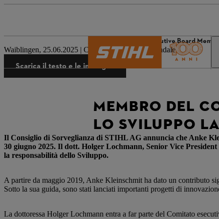
Il mondo STIHL
Executive Board Membe
Waiblingen, 25.06.2025 | Comunicato stampa aziendale
Scarica il testo e le immagini
MEMBRO DEL CO
LO SVILUPPO LA
Il Consiglio di Sorveglianza di STIHL AG annuncia che Anke Klei
30 giugno 2025. Il dott. Holger Lochmann, Senior Vice President
la responsabilità dello Sviluppo.
A partire da maggio 2019, Anke Kleinschmit ha dato un contributo signi
Sotto la sua guida, sono stati lanciati importanti progetti di innovazio
La dottoressa Holger Lochmann entra a far parte del Comitato esecut