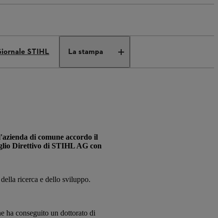
iornale STIHL
La stampa
l'azienda di comune accordo il
iglio Direttivo di STIHL AG con
ella ricerca e dello sviluppo.
e ha conseguito un dottorato di