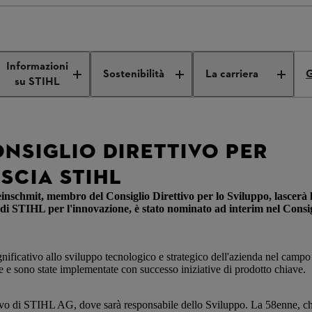
r for Development leaves STIHL
Informazioni
Sostenibilità
La carriera
G
su STIHL
NSIGLIO DIRETTIVO PER
SCIA STIHL
nschmit, membro del Consiglio Direttivo per lo Sviluppo, lascerà 
 di STIHL per l'innovazione, è stato nominato ad interim nel Cons
ficativo allo sviluppo tecnologico e strategico dell'azienda nel campo d
ne e sono state implementate con successo iniziative di prodotto chiave.
ivo di STIHL AG, dove sarà responsabile dello Sviluppo. La 58enne, ch