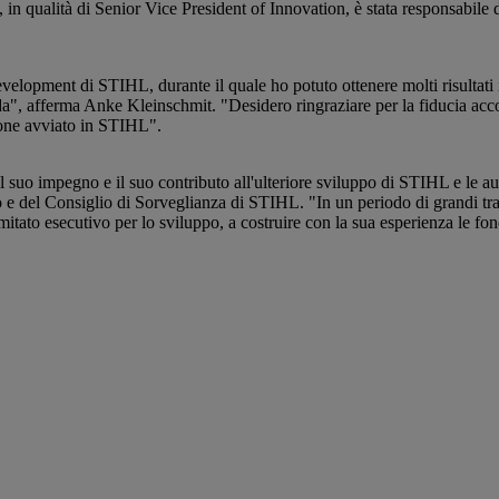
in qualità di Senior Vice President of Innovation, è stata responsabile de
opment di STIHL, durante il quale ho potuto ottenere molti risultati 
enda", afferma Anke Kleinschmit. "Desidero ringraziare per la fiducia acc
zione avviato in STIHL".
suo impegno e il suo contributo all'ulteriore sviluppo di STIHL e le aug
ivo e del Consiglio di Sorveglianza di STIHL. "In un periodo di grandi t
tato esecutivo per lo sviluppo, a costruire con la sua esperienza le fo