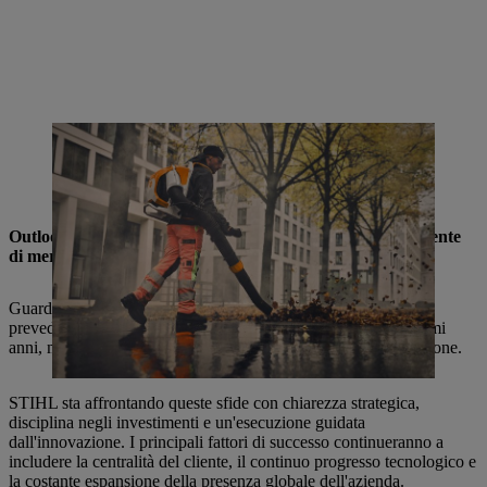
Il soffiatore a zaino BRA 600, alimentato a batteria, convince per
l'estrema forza di soffiaggio, fino a 35 Newton, la silenziosità e il
design ergonomico, ideale per le applicazioni sensibili alla
rumorosità nei comuni, nel giardinaggio e nella paesaggistica.
Outlook: STIHL rimane una forza modellante in un ambiente
di mercato volatile
Guardando al futuro, l'amministratore delegato Michael Traub
prevede una crescita moderata dei ricavi a una cifra nei prossimi
anni, mitigata da intense pressioni competitive e di trasformazione.
STIHL sta affrontando queste sfide con chiarezza strategica,
disciplina negli investimenti e un'esecuzione guidata
dall'innovazione. I principali fattori di successo continueranno a
includere la centralità del cliente, il continuo progresso tecnologico e
la costante espansione della presenza globale dell'azienda.