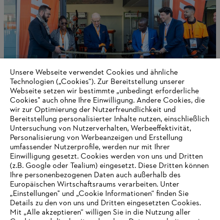
Unsere Webseite verwendet Cookies und ähnliche
Technologien („Cookies“). Zur Bereitstellung unserer
Webseite setzen wir bestimmte „unbedingt erforderliche
Cookies" auch ohne Ihre Einwilligung. Andere Cookies, die
wir zur Optimierung der Nutzerfreundlichkeit und
Rapporto annuale STIHL 2024
Bereitstellung personalisierter Inhalte nutzen, einschließlich
Untersuchung von Nutzerverhalten, Werbeeffektivität,
Personalisierung von Werbeanzeigen und Erstellung
umfassender Nutzerprofile, werden nur mit Ihrer
Einwilligung gesetzt. Cookies werden von uns und Dritten
Informazioni per i fornitori
(z.B. Google oder Tealium) eingesetzt. Diese Dritten können
I prodotti
Ihre personenbezogenen Daten auch außerhalb des
Contatto
Europäischen Wirtschaftsraums verarbeiten. Unter
Carriera
„Einstellungen" und „Cookie Informationen“ finden Sie
Sistema Whistleblower
Details zu den von uns und Dritten eingesetzten Cookies.
Mit „Alle akzeptieren“ willigen Sie in die Nutzung aller