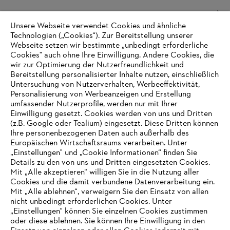
Unsere Webseite verwendet Cookies und ähnliche
Technologien („Cookies“). Zur Bereitstellung unserer
Webseite setzen wir bestimmte „unbedingt erforderliche
Cookies" auch ohne Ihre Einwilligung. Andere Cookies, die
Informazioni per i fornitori
wir zur Optimierung der Nutzerfreundlichkeit und
I prodotti
Bereitstellung personalisierter Inhalte nutzen, einschließlich
Contatto
Untersuchung von Nutzerverhalten, Werbeeffektivität,
Carriera
Personalisierung von Werbeanzeigen und Erstellung
Sistema Whistleblower
umfassender Nutzerprofile, werden nur mit Ihrer
Einwilligung gesetzt. Cookies werden von uns und Dritten
(z.B. Google oder Tealium) eingesetzt. Diese Dritten können
Ihre personenbezogenen Daten auch außerhalb des
Europäischen Wirtschaftsraums verarbeiten. Unter
„Einstellungen" und „Cookie Informationen“ finden Sie
Details zu den von uns und Dritten eingesetzten Cookies.
Mit „Alle akzeptieren“ willigen Sie in die Nutzung aller
Cookies und die damit verbundene Datenverarbeitung ein.
Mit „Alle ablehnen“, verweigern Sie den Einsatz von allen
nicht unbedingt erforderlichen Cookies. Unter
„Einstellungen“ können Sie einzelnen Cookies zustimmen
oder diese ablehnen. Sie können Ihre Einwilligung in den