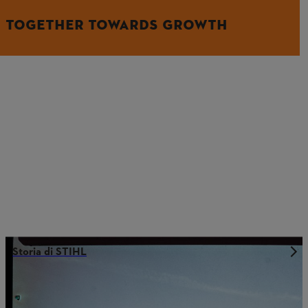
TOGETHER TOWARDS GROWTH
Storia di STIHL