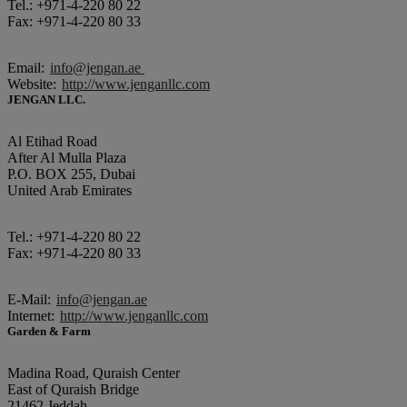
Tel.: +971-4-220 80 22
Fax: +971-4-220 80 33
Email:
info@jengan.ae
Website:
http://www.jenganllc.com
JENGAN LLC.
Al Etihad Road
After Al Mulla Plaza
P.O. BOX 255, Dubai
United Arab Emirates
Tel.: +971-4-220 80 22
Fax: +971-4-220 80 33
E-Mail:
info@jengan.ae
Internet:
http://www.jenganllc.com
Garden & Farm
Madina Road, Quraish Center
East of Quraish Bridge
21462 Jeddah