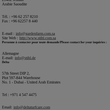
Arabie Saoudite
Tél. : +96 62 257 8210
Fax : +96 62257 8 440
E-mail :
info@gardenfarm.com.sa
Site Web :
http://www.stihl.com.sa
Personne à contacter pour toute demande/Please contact for your inquiries :
Allemagne
E-mail:
info@stihl.de
Delta
57th Street DIP 2,
Plot 597-844 Warehouse
No. 1 - Dubai - United Arab Emirates
Tel : +971 4 547 4475
Email:
info@deltaturfcare.com