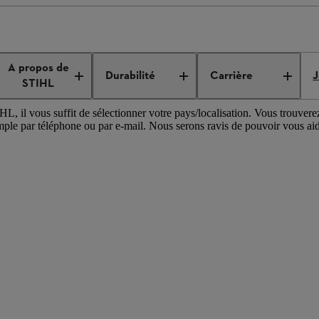
tion au Moyen-Orient
A propos de
ent
Durabilité
Carrière
J
STIHL
HL, il vous suffit de sélectionner votre pays/localisation. Vous trouver
mple par téléphone ou par e-mail. Nous serons ravis de pouvoir vous aid