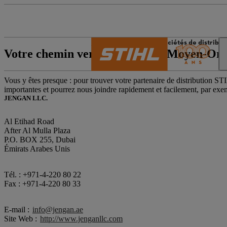
L’univers de STIHL
Sociétés de distribu
Votre chemin vers STIHL – au Moyen-Ori
Vous y êtes presque : pour trouver votre partenaire de distribution STI
importantes et pourrez nous joindre rapidement et facilement, par exe
JENGAN LLC.
Al Etihad Road
After Al Mulla Plaza
P.O. BOX 255, Dubai
Émirats Arabes Unis
Tél. : +971-4-220 80 22
Fax : +971-4-220 80 33
E-mail :
info@jengan.ae
Site Web :
http://www.jenganllc.com