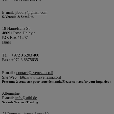
E-mail:
jiboory@gmail.com
S. Venezia & Sons Ltd.
18 Hamelacha St.
48091 Rosh Ha’ayin
P.O. Box 11497
Israël
Tél. : +972 3 5203 400
Fax : +972 3 6875635
E-mail :
contact@svenezia.co.il
Site Web :
http://www.svenezia.co.il
Personne à contacter pour toute demande/Please contact for your inquiries :
Allemagne
E-mail:
info@stihl.de
Sakkab Newport Trading
Al-Raqeem , Azraq Street 60