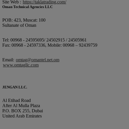
Site Web :
https://taklatrading.com/
Oman Technical Agencies LLC
POB: 423, Muscat: 100
Sultanate of Oman
Tel: 00968 - 24595695/ 24502915 / 24505961
Fax: 00968 - 24597336, Mobile: 00968 – 92439759
Email:
omtag@omantel.net.om
www.omtagllc.com
JENGAN LLC.
Al Etihad Road
After Al Mulla Plaza
P.O. BOX 255, Dubai
United Arab Emirates