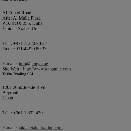
Al Etihad Road
After Al Mulla Plaza
P.O. BOX 255, Dubai
Émirats Arabes Unis
Tél. : +971-4-220 80 22
Fax : +971-4-220 80 33
E-mail :
info@jengan.ae
Site Web :
http://www.jenganllc.com
Takla Trading SAL
1202 2060 Jdeide Blvd
Beyrouth
Liban
Tél. : +961 1 892 420
E-mail :
takla@taklatrading.com