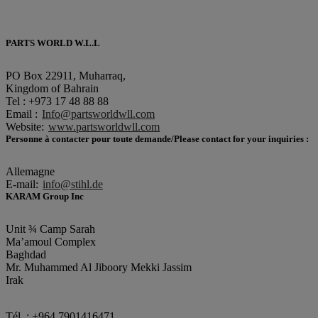
PARTS WORLD W.L.L
PO Box 22911, Muharraq,
Kingdom of Bahrain
Tel : +973 17 48 88 88
Email :
Info@partsworldwll.com
Website:
www.partsworldwll.com
Personne à contacter pour toute demande/Please contact for your inquiries :
Allemagne
E-mail:
info@stihl.de
KARAM Group Inc
Unit ¾ Camp Sarah
Ma’amoul Complex
Baghdad
Mr. Muhammed Al Jiboory Mekki Jassim
Irak
Tél. : +964 7901416471