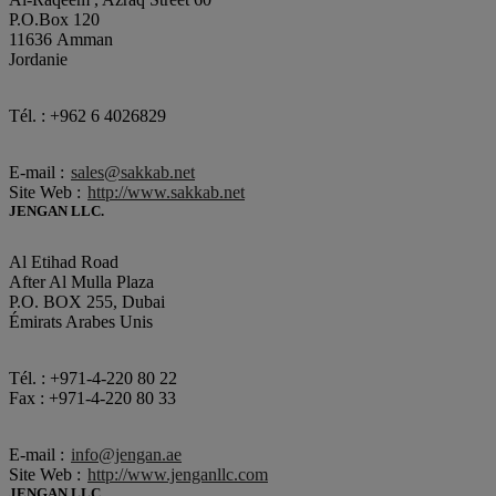
P.O.Box 120
11636 Amman
Jordanie
Tél. : +962 6 4026829
E-mail :
sales@sakkab.net
Site Web :
http://www.sakkab.net
JENGAN LLC.
Al Etihad Road
After Al Mulla Plaza
P.O. BOX 255, Dubai
Émirats Arabes Unis
Tél. : +971-4-220 80 22
Fax : +971-4-220 80 33
E-mail :
info@jengan.ae
Site Web :
http://www.jenganllc.com
JENGAN LLC.